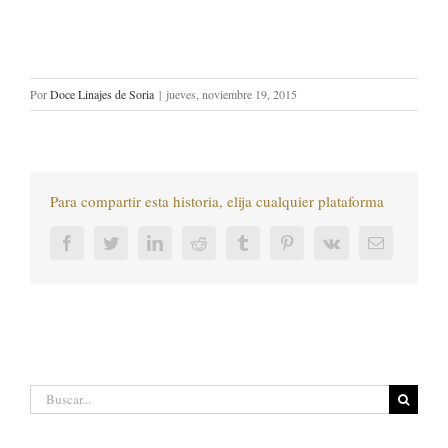
Por
Doce Linajes de Soria
|
jueves, noviembre 19, 2015
Para compartir esta historia, elija cualquier plataforma
Facebook
Twitter
LinkedIn
Reddit
Tumblr
Pinterest
Vk
Correo
electrónic
Buscar: