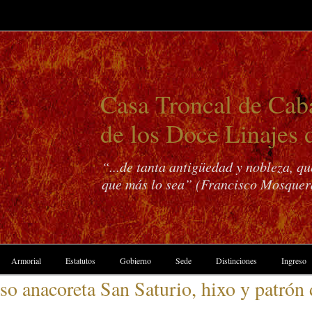
Casa Troncal de Caba
de los Doce Linajes 
“...de tanta antigüedad y nobleza, q
que más lo sea” (Francisco Mosquer
Armorial
Estatutos
Gobierno
Sede
Distinciones
Ingreso
so anacoreta San Saturio, hixo y patrón 