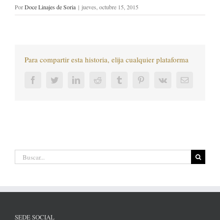
Por
Doce Linajes de Soria
|
jueves, octubre 15, 2015
Para compartir esta historia, elija cualquier plataforma
Facebook
Twitter
LinkedIn
Reddit
Tumblr
Pinterest
Vk
Correo
electrónic
Buscar:
SEDE SOCIAL