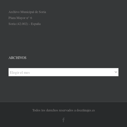
Archivo Municipal de Soria
Plaza Mayor n° 6
Soria (42.002) - España
ARCHIVOS
Archivos
Todos los derechos reservados a docelinajes.es
Facebook