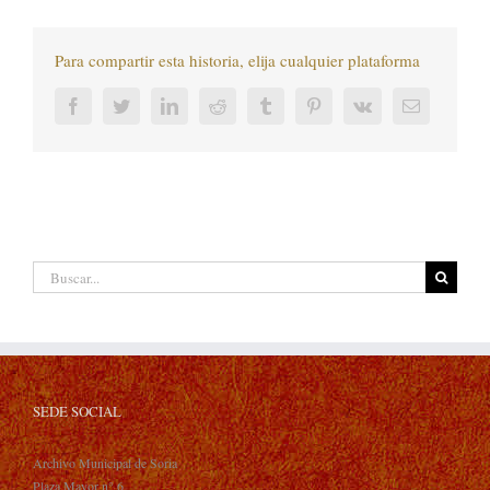
Para compartir esta historia, elija cualquier plataforma
Facebook
Twitter
LinkedIn
Reddit
Tumblr
Pinterest
Vk
Correo
electrónic
Buscar:
SEDE SOCIAL
Archivo Municipal de Soria
Plaza Mayor n° 6