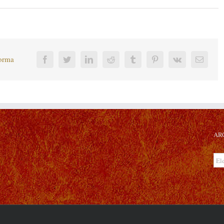
forma
Facebook
Twitter
LinkedIn
Reddit
Tumblr
Pinterest
Vk
Corre
electr
AR
Arc