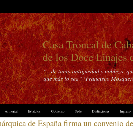
Casa Troncal de Caba
de los Doce Linajes 
“...de tanta antigüedad y nobleza, q
que más lo sea” (Francisco Mosquer
Armorial
Estatutos
Gobierno
Sede
Distinciones
Ingreso
quica de España firma un convenio de c