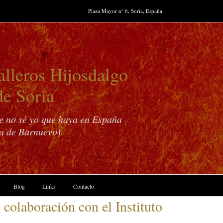
Plaza Mayor n° 6, Soria, España
lleros Hijosdalgo
de Soria
ue no sé yo que haya en España
a de Barnuevo)
Blog
Links
Contacto
olaboración con el Instituto