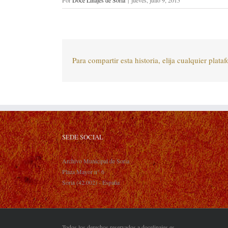
Por
Doce Linajes de Soria
|
jueves, julio 9, 2015
Para compartir esta historia, elija cualquier plata
SEDE SOCIAL
Archivo Municipal de Soria
Plaza Mayor n° 6
Soria (42.002) - España
Todos los derechos reservados a docelinajes.es