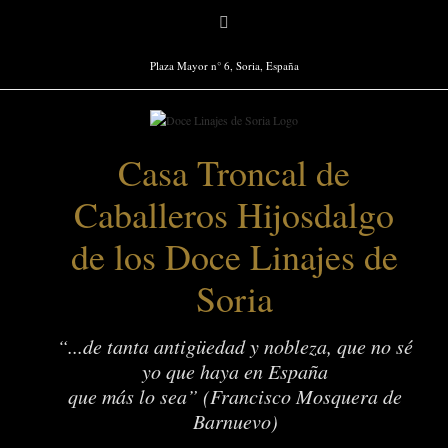
Saltar
Facebook
al
contenido
Plaza Mayor n° 6, Soria, España
Casa Troncal de
Caballeros Hijosdalgo
de los Doce Linajes de
Soria
“...de tanta antigüedad y nobleza, que no sé
yo que haya en España
que más lo sea” (Francisco Mosquera de
Barnuevo)