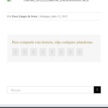
Por
Doce Linajes de Soria
|
domingo, julio 12, 2015
Para compartir esta historia, elija cualquier plataforma
Facebook
Twitter
LinkedIn
Reddit
Tumblr
Pinterest
Vk
Correo
electrónico
Buscar: