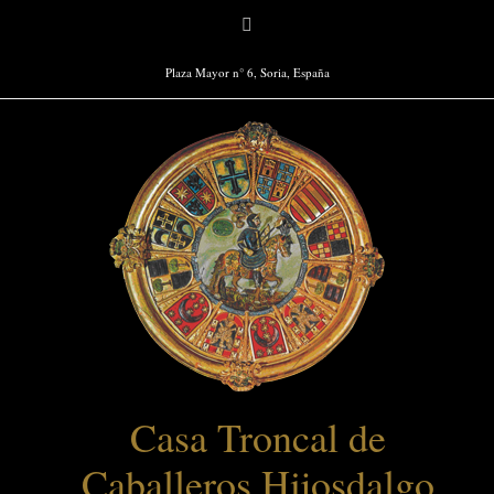
Saltar
Facebook
al
contenido
Plaza Mayor n° 6, Soria, España
Casa Troncal de
Caballeros Hijosdalgo