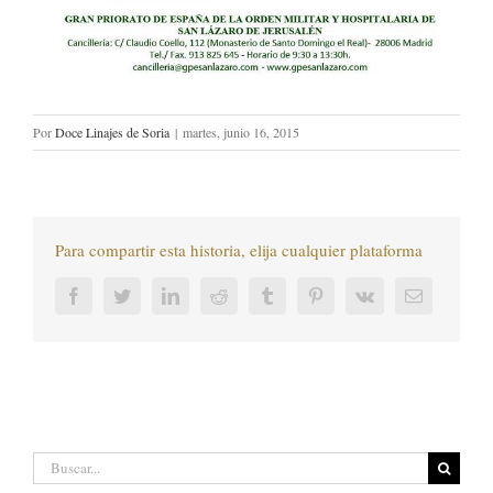
Por
Doce Linajes de Soria
|
martes, junio 16, 2015
Para compartir esta historia, elija cualquier plataforma
Facebook
Twitter
LinkedIn
Reddit
Tumblr
Pinterest
Vk
Correo
electrónic
Buscar: