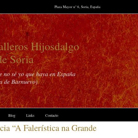
Plaza Mayor n° 6, Soria, España
lleros Hijosdalgo
de Soria
ue no sé yo que haya en España
a de Barnuevo)
Blog
Links
Contacto
 “A Falerística na Grande