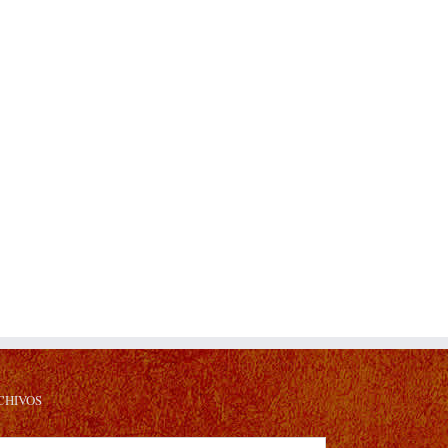
o
ónico
CHIVOS
hivos