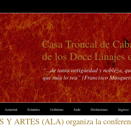
Casa Troncal de Caba
de los Doce Linajes 
“...de tanta antigüedad y nobleza, q
que más lo sea” (Francisco Mosquer
Armorial
Estatutos
Gobierno
Sede
Distinciones
Ingreso
RTES (ALA) organiza la conferencia