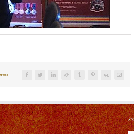
forma
Facebook
Twitter
LinkedIn
Reddit
Tumblr
Pinterest
Vk
Corre
electr
AR
Arc