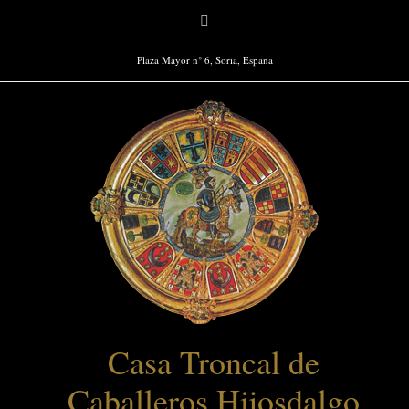
Saltar
Facebook
al
contenido
Plaza Mayor n° 6, Soria, España
Casa Troncal de
Caballeros Hijosdalgo