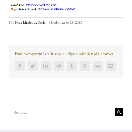
Por
Doce Linajes de Soria
|
sábado, marzo 28, 2015
Para compartir esta historia, elija cualquier plataforma
Facebook
Twitter
LinkedIn
Reddit
Tumblr
Pinterest
Vk
Correo
electrónic
Buscar: