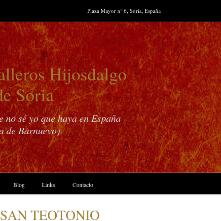
Plaza Mayor n° 6, Soria, España
lleros Hijosdalgo
de Soria
ue no sé yo que haya en España
a de Barnuevo)
Blog
Links
Contacto
 SAN TEOTONIO