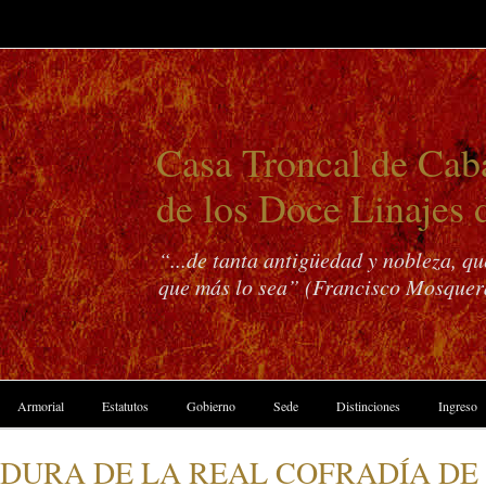
Casa Troncal de Caba
de los Doce Linajes 
“...de tanta antigüedad y nobleza, q
que más lo sea” (Francisco Mosquer
Armorial
Estatutos
Gobierno
Sede
Distinciones
Ingreso
IDURA DE LA REAL COFRADÍA DE