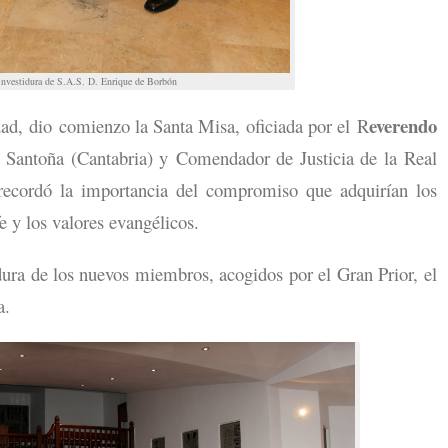
nvestidura de S.A.S. D. Enrique de Borbón
everendo
ad, dio comienzo la Santa Misa, oficiada por el R
e Santoña (Cantabria) y Comendador de Justicia de la Real
recordó la importancia del compromiso que adquirían los
e y los valores evangélicos.
tidura de los nuevos miembros, acogidos por el Gran Prior, el
a.