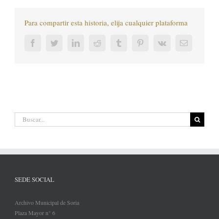
Para compartir esta historia, elija cualquier plataforma
Facebook
Twitter
LinkedIn
Reddit
Tumblr
Pinterest
Vk
Correo
electrónic
Buscar:
SEDE SOCIAL
Archivo Municipal de Soria
Plaza Mayor n° 6