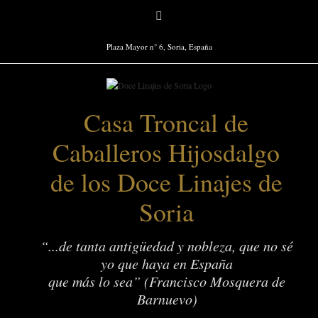
Saltar
Facebook
al
contenido
Plaza Mayor n° 6, Soria, España
Casa Troncal de
Caballeros Hijosdalgo
de los Doce Linajes de
Soria
“...de tanta antigüedad y nobleza, que no sé
yo que haya en España
que más lo sea” (Francisco Mosquera de
Barnuevo)