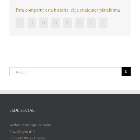
Para compartir esta historia, elija cualquier plataforma
Facebook
Twitter
LinkedIn
Reddit
Tumblr
Pinterest
Vk
Correo
electrónico
Buscar:
SEDE SOCIAL
Archivo Municipal de Soria
Plaza Mayor n° 6
Soria (42.002) - España