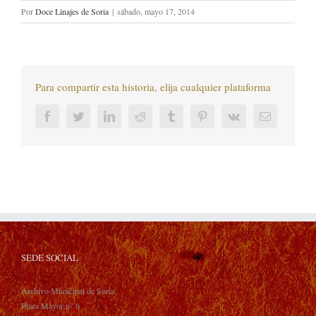
Por
Doce Linajes de Soria
|
sábado, mayo 17, 2014
Para compartir esta historia, elija cualquier plataforma
Facebook
Twitter
LinkedIn
Reddit
Tumblr
Pinterest
Vk
Correo
electrónic
SEDE SOCIAL
Archivo Municipal de Soria
Plaza Mayor n° 6