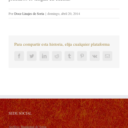
Por
Doce Linajes de Soria
|
domingo, abril 20, 2014
Para compartir esta historia, elija cualquier plataforma
Facebook
Twitter
LinkedIn
Reddit
Tumblr
Pinterest
Vk
Correo
electrónic
SEDE SOCIAL
Archivo Municipal de Soria