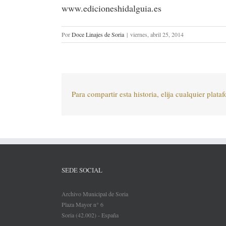
www.edicioneshidalguia.es
Por
Doce Linajes de Soria
|
viernes, abril 25, 2014
Para compartir esta historia, elija cualquier plata
SEDE SOCIAL
Archivo Municipal de Soria
Plaza Mayor n° 6
Soria (42.002) - España