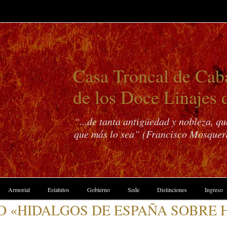
Casa Troncal de Caba
de los Doce Linajes 
“...de tanta antigüedad y nobleza, q
que más lo sea” (Francisco Mosquer
Armorial
Estatutos
Gobierno
Sede
Distinciones
Ingreso
O «HIDALGOS DE ESPAÑA SOBRE 