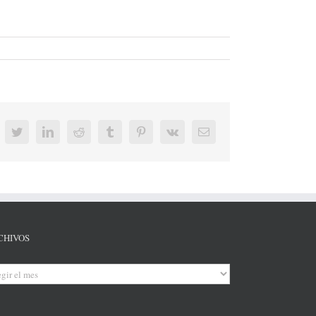
acebook
Twitter
LinkedIn
Reddit
Tumblr
Pinterest
Vk
Correo
electrónico
CHIVOS
hivos