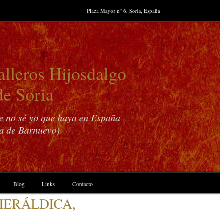
Plaza Mayor n° 6, Soria, España
lleros Hijosdalgo
de Soria
ue no sé yo que haya en España
a de Barnuevo)
Blog
Links
Contacto
HERÁLDICA,