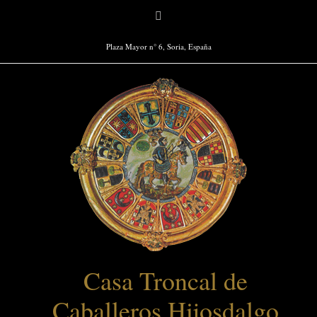
Saltar
Facebook
al
contenido
Plaza Mayor n° 6, Soria, España
Casa Troncal de
Caballeros Hijosdalgo