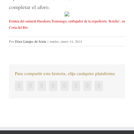
completar el aforo.
Estatua del samurái Hasekura Tsunenaga, embajador de la expedición ‘Keicho’, en
Coria del Río.
Por
Doce Linajes de Soria
|
martes, enero 14, 2014
Para compartir esta historia, elija cualquier plataforma
Facebook
Twitter
LinkedIn
Reddit
Tumblr
Pinterest
Vk
Correo
electrónico