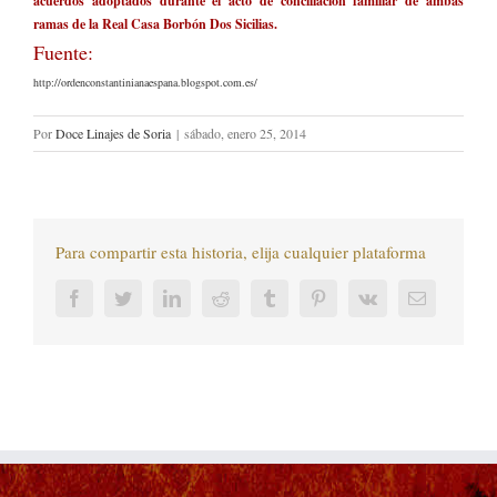
acuerdos adoptados durante el acto de conciliación familiar de ambas
ramas de la Real Casa Borbón Dos Sicilias.
Fuente:
http://ordenconstantinianaespana.blogspot.com.es/
Por
Doce Linajes de Soria
|
sábado, enero 25, 2014
Para compartir esta historia, elija cualquier plataforma
Facebook
Twitter
LinkedIn
Reddit
Tumblr
Pinterest
Vk
Correo
electrónic