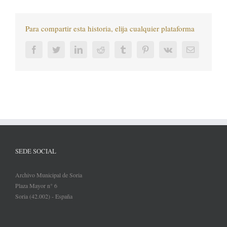
Para compartir esta historia, elija cualquier plataforma
Facebook
Twitter
LinkedIn
Reddit
Tumblr
Pinterest
Vk
Correo
electrónic
SEDE SOCIAL
Archivo Municipal de Soria
Plaza Mayor n° 6
Soria (42.002) - España