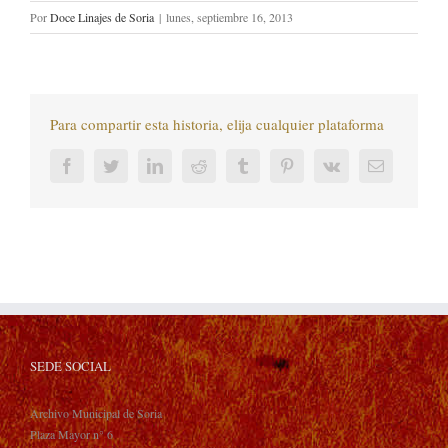
Por
Doce Linajes de Soria
|
lunes, septiembre 16, 2013
Para compartir esta historia, elija cualquier plataforma
Facebook
Twitter
LinkedIn
Reddit
Tumblr
Pinterest
Vk
Correo
electrónic
SEDE SOCIAL
Archivo Municipal de Soria
Plaza Mayor n° 6