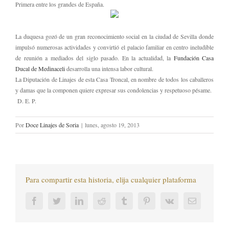
Primera entre los grandes de España.
La duquesa gozó de un gran reconocimiento social en la ciudad de Sevilla donde
impulsó numerosas actividades y convirtió el palacio familiar en centro ineludible
de reunión a mediados del siglo pasado. En la actualidad, la
Fundación Casa
Ducal de Medinaceli
desarrolla una intensa labor cultural.
La Diputación de Linajes de esta Casa Troncal, en nombre de todos los caballeros
y damas que la componen quiere expresar sus condolencias y respetuoso pésame.
D. E. P.
Por
Doce Linajes de Soria
|
lunes, agosto 19, 2013
Para compartir esta historia, elija cualquier plataforma
Facebook
Twitter
LinkedIn
Reddit
Tumblr
Pinterest
Vk
Correo
electrónic