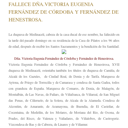
FALLECE DÑA.VICTORIA EUGENIA
FERNÁNDEZ DE CÓRDOBA Y FERNÁNDEZ DE
HENESTROSA.
La duquesa de Medinaceli, cabeza de la casa ducal de ese nombre, ha fallecido en
la tarde del pasado domingo en su residencia de la Casa de Pilatos a los 96 años
de edad, después de recibir los Santos Sacramentos y la bendición de Su Santidad.
Dña. Victoria Eugenia Fernández de Córdoba y Fernández de Henestrosa.
Victoria Eugenia Fernández de Córdoba y Fernández de Henestrosa, XVII
duquesa de Medinaceli, ostentaba también los títulos de duquesa de Camiña, de
Alcalá de los Gazules, de Ciudad Real, de Denia y de Tarifa. Marquesa de
Aytona, de Priego de Torrecilla y de Camarasa y condesa de Santa Gadea, todos
con grandeza de España. Marquesa de Comares, de Denia, de Malagón, de
Montalbán, de Las Navas, de Pallars, de Villafranca, de Villareal, de San Miguel
das Penas, de Cilleruelo, de la Solera, de Alcala de la Alameda. Condesa de
Alcoutim, de Amarante, de Aramayona, de Buendia, de El Castellar, de
Cocentaina, de Medellin, de los Molares, de Moriana del Rio, de Osona, de
Prades, del Risco, de Valenza y Valladares, de Villalobos, de Castrogeriz.
Vizcondesa de Bas y de Cabrera, de Linares y de Villamur.