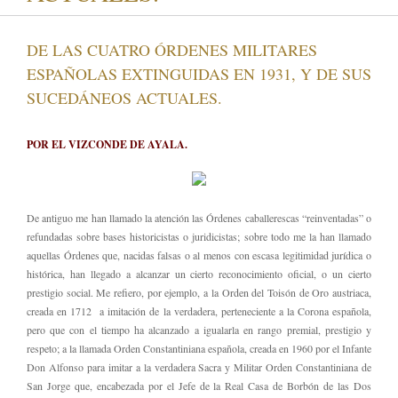
DE LAS CUATRO ÓRDENES MILITARES
ESPAÑOLAS EXTINGUIDAS EN 1931, Y DE SUS
SUCEDÁNEOS ACTUALES.
POR EL VIZCONDE DE AYALA.
De antiguo me han llamado la atención las Órdenes caballerescas “reinventadas” o
refundadas sobre bases historicistas o juridicistas; sobre todo me la han llamado
aquellas Órdenes que, nacidas falsas o al menos con escasa legitimidad jurídica o
histórica, han llegado a alcanzar un cierto reconocimiento oficial, o un cierto
prestigio social. Me refiero, por ejemplo, a la Orden del Toisón de Oro austriaca,
creada en 1712 a imitación de la verdadera, perteneciente a la Corona española,
pero que con el tiempo ha alcanzado a igualarla en rango premial, prestigio y
respeto; a la llamada Orden Constantiniana española, creada en 1960 por el Infante
Don Alfonso para imitar a la verdadera Sacra y Militar Orden Constantiniana de
San Jorge que, encabezada por el Jefe de la Real Casa de Borbón de las Dos