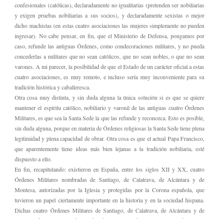
confesionales (católicas), declaradamente no igualitarias (pretenden ser nobiliarias
y exigen pruebas nobiliarias a sus socios), y declaradamente sexistas o mejor
dicho machistas (en estas cuatro asociaciones las mujeres simplemente no pueden
ingresar). No cabe pensar, en fin, que el Ministerio de Defensa, pongamos por
caso, refunde las antiguas Órdenes, como condecoraciones militares, y no pueda
concederlas a militares que no sean católicos, que no sean nobles, o que no sean
varones. A mi parecer, la posibilidad de que el Estado de un carácter oficial a estas
cuatro asociaciones, es muy remoto, e incluso sería muy inconveniente para su
tradición histórica y caballeresca.
Otra cosa muy distinta, y sin duda alguna la única solución si es que se quiere
mantener el espíritu católico, nobiliario y varonil de las antiguas cuatro Órdenes
Militares, es que sea la Santa Sede la que las refunde y reconozca. Esto es posible,
sin duda alguna, porque en materia de Órdenes religiosas la Santa Sede tiene plena
legitimidad y plena capacidad de obrar. Otra cosa es que el actual Papa Francisco,
que aparentemente tiene ideas más bien lejanas a la tradición nobiliaria, esté
dispuesto a ello.
En fin, recapitulando: existieron en España, entre los siglos XII y XX, cuatro
Órdenes Militares nombradas de Santiago, de Calatrava, de Alcántara y de
Montesa, autorizadas por la Iglesia y protegidas por la Corona española, que
tuvieron un papel ciertamente importante en la historia y en la sociedad hispana.
Dichas cuatro Órdenes Militares de Santiago, de Calatrava, de Alcántara y de