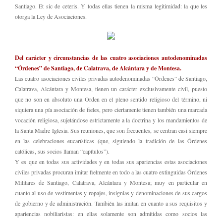
Santiago. Et sic de ceteris. Y todas ellas tienen la misma legitimidad: la que les
otorga la Ley de Asociaciones.
Del carácter y circunstancias de las cuatro asociaciones autodenominadas
“Órdenes” de Santiago, de Calatrava, de Alcántara y de Montesa.
Las cuatro asociaciones civiles privadas autodenominadas “Órdenes” de Santiago,
Calatrava, Alcántara y Montesa, tienen un carácter exclusivamente civil, puesto
que no son en absoluto una Orden en el pleno sentido religioso del término, ni
siquiera una pía asociación de fieles, pero ciertamente tienen también una marcada
vocación religiosa, sujetándose estrictamente a la doctrina y los mandamientos de
la Santa Madre Iglesia. Sus reuniones, que son frecuentes, se centran casi siempre
en las celebraciones eucarísticas (que, siguiendo la tradición de las Órdenes
católicas, sus socios llaman “capítulos”).
Y es que en todas sus actividades y en todas sus apariencias estas asociaciones
civiles privadas procuran imitar fielmente en todo a las cuatro extinguidas Órdenes
Militares de Santiago, Calatrava, Alcántara y Montesa; muy en particular en
cuanto al uso de vestimentas y ropajes, insignias y denominaciones de sus cargos
de gobierno y de administración. También las imitan en cuanto a sus requisitos y
apariencias nobiliaristas: en ellas solamente son admitidas como socios las