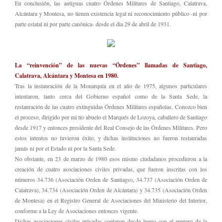
En conclusión, las antiguas cuatro Órdenes Militares de Santiago, Calatrava,
Alcántara y Montesa, no tienen existencia legal ni reconocimiento público -ni por
parte estatal ni por parte canónica- desde el dia 29 de abril de 1931.
La “reinvención” de las nuevas “Órdenes” llamadas de Santiago,
Calatrava, Alcántara y Montesa en 1980.
Tras la instauración de la Monarquía en el año de 1975, algunos particulares
intentaron, tanto cerca del Gobierno español como de la Santa Sede, la
restauración de las cuatro extinguidas Órdenes Militares españolas. Conozco bien
el proceso, dirigido por mi tío abuelo el Marqués de Lozoya, caballero de Santiago
desde 1917 y entonces presidente del Real Consejo de las Órdenes Militares. Pero
estos intentos no tuvieron éxito, y dichas instituciones no fueron restauradas
jamás ni por el Estado ni por la Santa Sede.
No obstante, en 23 de marzo de 1980 esos mismo ciudadanos procedieron a la
creación de cuatro asociaciones civiles privadas, que fueron inscritas con los
números 34.736 (Asociación Orden de Santiago), 34.737 (Asociación Orden de
Calatrava), 34.734 (Asociación Orden de Alcántara) y 34.735 (Asociación Orden
de Montesa) en el Registro General de Asociaciones del Ministerio del Interior,
conforme a la Ley de Asociaciones entonces vigente.
Dichas asociaciones civiles privadas contaron desde luego con el amparo de la