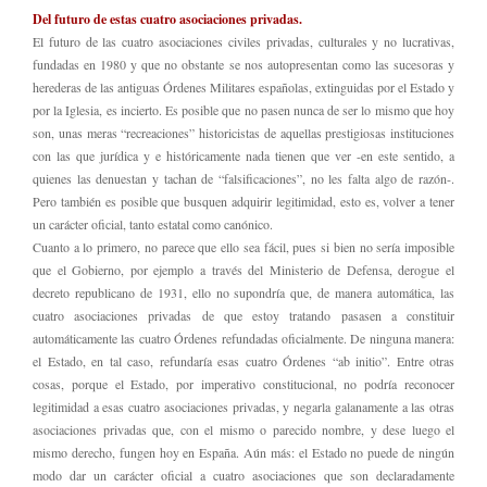
Del futuro de estas cuatro asociaciones privadas.
El futuro de las cuatro asociaciones civiles privadas, culturales y no lucrativas,
fundadas en 1980 y que no obstante se nos autopresentan como las sucesoras y
herederas de las antiguas Órdenes Militares españolas, extinguidas por el Estado y
por la Iglesia, es incierto. Es posible que no pasen nunca de ser lo mismo que hoy
son, unas meras “recreaciones” historicistas de aquellas prestigiosas instituciones
con las que jurídica y e históricamente nada tienen que ver -en este sentido, a
quienes las denuestan y tachan de “falsificaciones”, no les falta algo de razón-.
Pero también es posible que busquen adquirir legitimidad, esto es, volver a tener
un carácter oficial, tanto estatal como canónico.
Cuanto a lo primero, no parece que ello sea fácil, pues si bien no sería imposible
que el Gobierno, por ejemplo a través del Ministerio de Defensa, derogue el
decreto republicano de 1931, ello no supondría que, de manera automática, las
cuatro asociaciones privadas de que estoy tratando pasasen a constituir
automáticamente las cuatro Órdenes refundadas oficialmente. De ninguna manera:
el Estado, en tal caso, refundaría esas cuatro Órdenes “ab initio”. Entre otras
cosas, porque el Estado, por imperativo constitucional, no podría reconocer
legitimidad a esas cuatro asociaciones privadas, y negarla galanamente a las otras
asociaciones privadas que, con el mismo o parecido nombre, y dese luego el
mismo derecho, fungen hoy en España. Aún más: el Estado no puede de ningún
modo dar un carácter oficial a cuatro asociaciones que son declaradamente