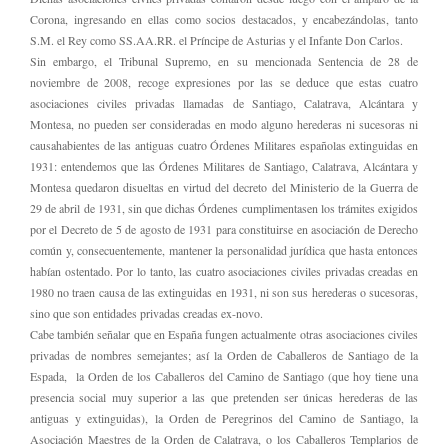
Corona, ingresando en ellas como socios destacados, y encabezándolas, tanto
S.M. el Rey como SS.AA.RR. el Príncipe de Asturias y el Infante Don Carlos.
Sin embargo, el Tribunal Supremo, en su mencionada Sentencia de 28 de
noviembre de 2008, recoge expresiones por las se deduce que estas cuatro
asociaciones civiles privadas llamadas de Santiago, Calatrava, Alcántara y
Montesa, no pueden ser consideradas en modo alguno herederas ni sucesoras ni
causahabientes de las antiguas cuatro Órdenes Militares españolas extinguidas en
1931: entendemos que las Órdenes Militares de Santiago, Calatrava, Alcántara y
Montesa quedaron disueltas en virtud del decreto del Ministerio de la Guerra de
29 de abril de 1931, sin que dichas Órdenes cumplimentasen los trámites exigidos
por el Decreto de 5 de agosto de 1931 para constituirse en asociación de Derecho
común y, consecuentemente, mantener la personalidad jurídica que hasta entonces
habían ostentado. Por lo tanto, las cuatro asociaciones civiles privadas creadas en
1980 no traen causa de las extinguidas en 1931, ni son sus herederas o sucesoras,
sino que son entidades privadas creadas ex-novo.
Cabe también señalar que en España fungen actualmente otras asociaciones civiles
privadas de nombres semejantes; así la Orden de Caballeros de Santiago de la
Espada, la Orden de los Caballeros del Camino de Santiago (que hoy tiene una
presencia social muy superior a las que pretenden ser únicas herederas de las
antiguas y extinguidas), la Orden de Peregrinos del Camino de Santiago, la
Asociación Maestres de la Orden de Calatrava, o los Caballeros Templarios de