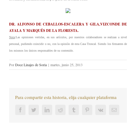
DR. ALFONSO DE CEBALLOS-ESCALERA Y GILA,VIZCONDE DE
AYALA Y MARQUÉS DE LA FLORESTA
.
:
Nota
Las opiniones vertidas, en sus artículos, por nuestros colaboradores se realizan a nivel
personal, pudiendo coincidir o no, con la opinión de esta Casa Troncal. Siendo los firmantes de
los mismos los únicos responsables de su contenido.
Por
Doce Linajes de Soria
|
martes, junio 25, 2013
Para compartir esta historia, elija cualquier plataforma
Facebook
Twitter
LinkedIn
Reddit
Tumblr
Pinterest
Vk
Correo
electrónic