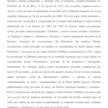
Montesa fueron extinguidas y abolidas por el Gobierno español mediante los
Decretos de 29 de abril y 6 de agosto de 1931, hoy en plena vigencia como a
efectos civiles ha sido recientemente reconocido por el Tribunal Supremo en su tan
repetida Sentencia de 28 de noviembre de 2008. Por otra parte, dicha abolición y
extinción fue reconocida y confirmada por la Santa Sede mediante la bula Constat
Militarium, de 4 de febrero de 1980. En 1980 se crearon cuatro asociaciones
civiles privadas autodenominadas «Órdenes», con los mismo nombres históricos
de Santiago, Calatrava, Alcántara y Montesa, y fueron legalmente inscritas en el
Registro Nacional de Asociaciones del Ministerio del Interior. Dichas
asociaciones civiles privadas no pueden ser consideradas en modo alguno como
herederas o sucesoras de las cuatro Órdenes Militares extinguidas en 1931, según
ha reconocido el Tribunal Supremo en su repetida Sentencia, por lo que deben ser
consideradas meras “recreaciones” privadas de las históricas y extinguidas
homónimas. No obstante, dichas cuatro asociaciones privadas, compuestas por
unos 240 asociados, gozan por ahora del amparo expreso de la Corona española,
tienen prestigio social en determinados ámbitos, y además se sujetan
voluntariamente al credo y mandamientos de la Santa Madre Iglesia, obrando
públicamente como personas de bien y de buenos principios morales y cristianos.
Pero la restauración oficial de las antiguas cuatro Órdenes Militares no parece que
sea cosa ni fácil ni tampoco inmediata, ni por parte del Estado español (que en
todo caso habría de desvirtuar completamente su tradición institucional, cristiana,
nobiliaria y caballeresca), ni por parte de la Santa Sede.