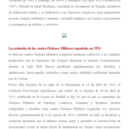
Alcántara en 1492 y Santiago en 1493) y mediados del siglo XVI (Montesa en
1587). Durante la Edad Moderna, concluida la reconquista de España, perdieron
su dedicación militar y se dedicaron a sus funciones religiosas, pero adquiriendo
un neto carácter nobiliario y palatino, sirviendo también a la Corona como premio
y recompensa de méritos y servicios.
La extinción de las cuatro Órdenes Militares españolas en 1931.
Si bien las cuatro Órdenes Militares españolas pudieron sobrevivir a los cambios
producidos por la transición del Antiguo Régimen al Sistema Constitucional,
durante el siglo XIX fueron perdiendo paulatinamente sus derechos y
atribuciones, hasta quedar reducidas a unas meras entidades nobiliarias tuteladas
por la Corona.
Pocos días después de la caída de la Monarquía el 14 de abril de 1931, el
Gobierno Provisional republicano, por medio de su decreto de 29 de abril de
1931, publicado en la Gaceta de Madrid el dia 30, por el que se suprimían las
Órdenes Militares de Santiago, Calatrava, Alcántara y Montesa, declaró
extinguidas y abolidas estas cuatro Órdenes Militares españolas. Un sucesivo
decreto gubernamental de 6 de agosto de 1931 confirmó en todo la abolición y
extinción decretada por la anterior norma legal, y permitió su reconversión en
asociaciones civiles al único efecto de administrar sus bienes -unas asociaciones