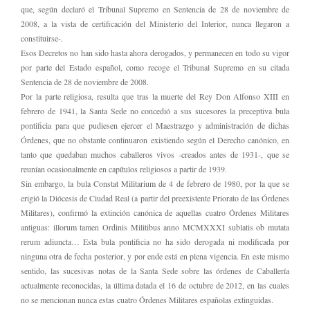
que, según declaró el Tribunal Supremo en Sentencia de 28 de noviembre de
2008, a la vista de certificación del Ministerio del Interior, nunca llegaron a
constituirse-.
Esos Decretos no han sido hasta ahora derogados, y permanecen en todo su vigor
por parte del Estado español, como recoge el Tribunal Supremo en su citada
Sentencia de 28 de noviembre de 2008.
Por la parte religiosa, resulta que tras la muerte del Rey Don Alfonso XIII en
febrero de 1941, la Santa Sede no concedió a sus sucesores la preceptiva bula
pontificia para que pudiesen ejercer el Maestrazgo y administración de dichas
Órdenes, que no obstante continuaron existiendo según el Derecho canónico, en
tanto que quedaban muchos caballeros vivos -creados antes de 1931-, que se
reunían ocasionalmente en capítulos religiosos a partir de 1939.
Sin embargo, la bula Constat Militarium de 4 de febrero de 1980, por la que se
erigió la Diócesis de Ciudad Real (a partir del preexistente Priorato de las Órdenes
Militares), confirmó la extinción canónica de aquellas cuatro Órdenes Militares
antiguas: illorum tamen Ordinis Militibus anno MCMXXXI sublatis ob mutata
rerum adiuncta… Esta bula pontificia no ha sido derogada ni modificada por
ninguna otra de fecha posterior, y por ende está en plena vigencia. En este mismo
sentido, las sucesivas notas de la Santa Sede sobre las órdenes de Caballería
actualmente reconocidas, la última datada el 16 de octubre de 2012, en las cuales
no se mencionan nunca estas cuatro Órdenes Militares españolas extinguidas.