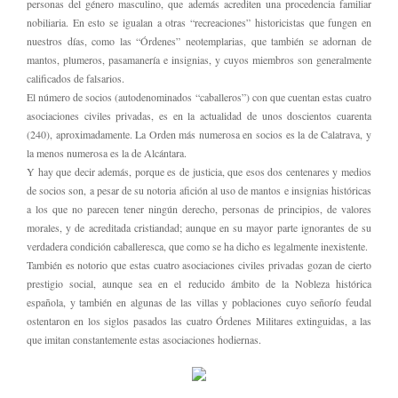
personas del género masculino, que además acrediten una procedencia familiar
nobiliaria. En esto se igualan a otras “recreaciones” historicistas que fungen en
nuestros días, como las “Órdenes” neotemplarias, que también se adornan de
mantos, plumeros, pasamanería e insignias, y cuyos miembros son generalmente
calificados de falsarios.
El número de socios (autodenominados “caballeros”) con que cuentan estas cuatro
asociaciones civiles privadas, es en la actualidad de unos doscientos cuarenta
(240), aproximadamente. La Orden más numerosa en socios es la de Calatrava, y
la menos numerosa es la de Alcántara.
Y hay que decir además, porque es de justicia, que esos dos centenares y medios
de socios son, a pesar de su notoria afición al uso de mantos e insignias históricas
a los que no parecen tener ningún derecho, personas de principios, de valores
morales, y de acreditada cristiandad; aunque en su mayor parte ignorantes de su
verdadera condición caballeresca, que como se ha dicho es legalmente inexistente.
También es notorio que estas cuatro asociaciones civiles privadas gozan de cierto
prestigio social, aunque sea en el reducido ámbito de la Nobleza histórica
española, y también en algunas de las villas y poblaciones cuyo señorío feudal
ostentaron en los siglos pasados las cuatro Órdenes Militares extinguidas, a las
que imitan constantemente estas asociaciones hodiernas.