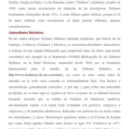
Sicilias, fungía en Italia; o a las llamadas cuatro “Órdenes” españolas, creadas en
1980 como meras asociaciones de imitación de las prestigiosas Órdenes
homónimas extinguidas desde 1931. A estas últimas quiero dedicar, porque el 24
de junio celebran estas asociaciones su junta general ordinaria, algunas
consideraciones.
Antecedentes históricos.
De las cuatro antiguas Órdenes Militares llamadas españolas, que fueron las de
Santiago, Calatrava, Alcántara y Montesa, se encuentran abundantes antecedentes
y noticias en una amplia bibliografía que comprende miles de obras (que puede
consultarse por ejemplo en el Repertorio OOMM Bibliografía de las Órdenes
Militares en la Edad Moderna, mantenido desde 2004 por el Seminario
Internacional para el estudio de las Órdenes Militares, en
http://www.moderna1.ih.csic.es/oomm/
), así como en otras varias miles de
entradas en la web, cuya consulta es extremadamente fácil. Son hechos y
circunstancias generalmente conocidos, y por ello, y para evitar una indeseable
prolijidad, no se hará aquí ni siquiera un breve resumen de su dilatada historia,
bastando recordar que se trataba de Órdenes de fundación medieval,
absolutamente sujetas a la Santa Sede (contaban con profesos, religiosos y
religiosas), y de tradición caballeresca, dedicadas con preferencia a la lucha contra
los musulmanes, y cuyos Maestrazgos quedaron unidos a la Corona de España
por varias bulas papales datadas entre finales el siglo XV (Calatrava en 1477,