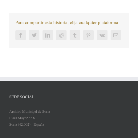
Para compartir esta historia, elija cualquier plataforma
Facebook
Twitter
LinkedIn
Reddit
Tumblr
Pinterest
Vk
Correo
electrónic
SEDE SOCIAL
Archivo Municipal de Soria
Plaza Mayor n° 6
Soria (42.002) - España