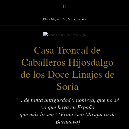
Saltar
Facebook
al
contenido
Plaza Mayor n° 6, Soria, España
Casa Troncal de
Caballeros Hijosdalgo
de los Doce Linajes de
Soria
“...de tanta antigüedad y nobleza, que no sé
yo que haya en España
que más lo sea” (Francisco Mosquera de
Barnuevo)