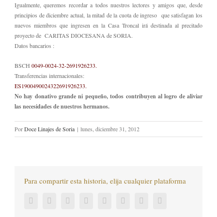
Igualmente, queremos recordar a todos nuestros lectores y amigos que, desde
principios de diciembre actual, la mitad de la cuota de ingreso que satisfagan los
nuevos miembros que ingresen en la Casa Troncal irá destinada al precitado
proyecto de CARITAS DIOCESANA de SORIA.
Datos bancarios :
BSCH
0049-0024-32-2691926233.
Transferencias internacionales:
ES1900490024322691926233.
No hay donativo grande ni pequeño, todos contribuyen al logro de aliviar
las necesidades de nuestros hermanos.
Por
Doce Linajes de Soria
|
lunes, diciembre 31, 2012
Para compartir esta historia, elija cualquier plataforma
Facebook
Twitter
LinkedIn
Reddit
Tumblr
Pinterest
Vk
Correo
electrónico