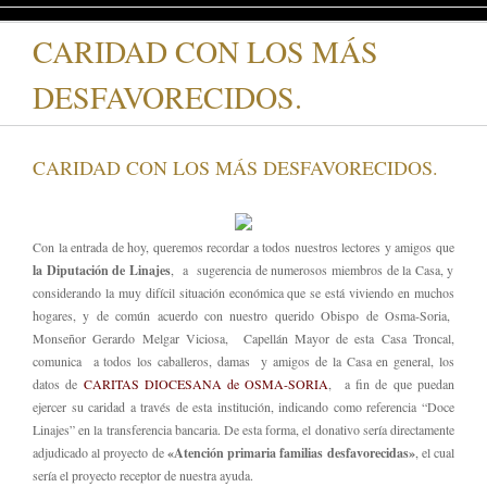
CARIDAD CON LOS MÁS
DESFAVORECIDOS.
CARIDAD CON LOS MÁS DESFAVORECIDOS.
Con la entrada de hoy, queremos recordar a todos nuestros lectores y amigos que
la Diputación de Linajes
, a sugerencia de numerosos miembros de la Casa, y
considerando la muy difícil situación económica que se está viviendo en muchos
hogares, y de común acuerdo con nuestro querido Obispo de Osma-Soria,
Monseñor Gerardo Melgar Viciosa, Capellán Mayor de esta Casa Troncal,
comunica a todos los caballeros, damas y amigos de la Casa en general, los
datos de
CARITAS DIOCESANA de OSMA-SORIA
, a fin de que puedan
ejercer su caridad a través de esta institución, indicando como referencia “Doce
Linajes” en la transferencia bancaria. De esta forma, el donativo sería directamente
adjudicado al proyecto de
«Atención primaria familias desfavorecidas»
, el cual
sería el proyecto receptor de nuestra ayuda.