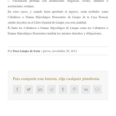
– Vinculación probada con instituciones religiosas, civiles, militares o
asistenciales sorianas.
En estos casos, y cuando fuera aprobado el ingreso, serán recibidos como
Caballeros o Damas Hijosdalgos Honorarios de Linajes de la Casa Troncal,
siendo inscritos en el Libro General de Linajes con esta cualidad.
5.-
Tanto los Caballeros o Damas Hijosdalgos de Linajes como los Caballeros o
Damas Hijosdalgos Honorarios tendrán los mismos derechos y obligaciones.
Por
Doce Linajes de Soria
|
jueves, noviembre 29, 2012
Para compartir esta historia, elija cualquier plataforma
Facebook
Twitter
LinkedIn
Reddit
Tumblr
Pinterest
Vk
Correo
electrónic