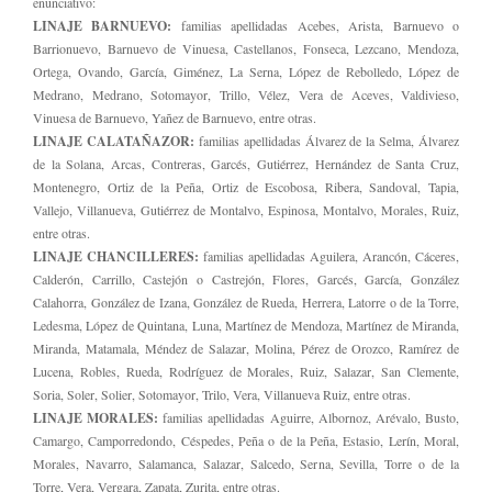
enunciativo:
LINAJE BARNUEVO:
familias apellidadas Acebes, Arista, Barnuevo o
Barrionuevo, Barnuevo de Vinuesa, Castellanos, Fonseca, Lezcano, Mendoza,
Ortega, Ovando, García, Giménez, La Serna, López de Rebolledo, López de
Medrano, Medrano, Sotomayor, Trillo, Vélez, Vera de Aceves, Valdivieso,
Vinuesa de Barnuevo, Yañez de Barnuevo, entre otras.
LINAJE CALATAÑAZOR:
familias apellidadas Álvarez de la Selma, Álvarez
de la Solana, Arcas, Contreras, Garcés, Gutiérrez, Hernández de Santa Cruz,
Montenegro, Ortiz de la Peña, Ortiz de Escobosa, Ribera, Sandoval, Tapia,
Vallejo, Villanueva, Gutiérrez de Montalvo, Espinosa, Montalvo, Morales, Ruiz,
entre otras.
LINAJE CHANCILLERES:
familias apellidadas Aguilera, Arancón, Cáceres,
Calderón, Carrillo, Castejón o Castrejón, Flores, Garcés, García, González
Calahorra, González de Izana, González de Rueda, Herrera, Latorre o de la Torre,
Ledesma, López de Quintana, Luna, Martínez de Mendoza, Martínez de Miranda,
Miranda, Matamala, Méndez de Salazar, Molina, Pérez de Orozco, Ramírez de
Lucena, Robles, Rueda, Rodríguez de Morales, Ruiz, Salazar, San Clemente,
Soria, Soler, Solier, Sotomayor, Trilo, Vera, Villanueva Ruiz, entre otras.
LINAJE MORALES:
familias apellidadas Aguirre, Albornoz, Arévalo, Busto,
Camargo, Camporredondo, Céspedes, Peña o de la Peña, Estasio, Lerín, Moral,
Morales, Navarro, Salamanca, Salazar, Salcedo, Serna, Sevilla, Torre o de la
Torre, Vera, Vergara, Zapata, Zurita, entre otras.