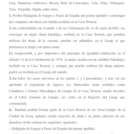
Lara, Mendoza, Ontiveros, Rivera, Ruiz de Caravantes, Vela, Vélez, Velásquez,
Vera, Verguilla, Zapata, entre otras.
1.-
Probar Hidalguía de Sangre a Fuero de España del primer apellido y entronque
por cualquier otra línea con familia recibida en la Casa Troncal.
2.-
En conformidad con el punto 1 de las Ordenanzas de 14 de enero de1602, los
cónyuges de mujer dama hijodalgo, recibida en la Casa Troncal, que prueben
nobleza del linaje de la varonía, pueden ser admitidos en el Linaje al que
pertenezca la mujer con quien casan.
En reciprocidad, y por imperativo del principio de igualdad establecido en el
artículo 14 de la Constitución de 1978, la mujer casada con un caballero hijodalgo,
recibido en la Casa Troncal, y siempre que pruebe nobleza del linaje paterno,
podrá ser recibida en el Linaje del marido.
3.-
En todos los casos previstos en los puntos 1 y 2 precedentes, y una vez sea
aprobado el expediente de ingreso, los interesados serán recibidos como
Caballeros o Damas Hijosdalgos de Linajes de la Casa Troncal, siendo inscritos
en el Libro General de Linajes, así como en el Registro del Linaje que
corresponda.
4.-
También podrán formar parte de la Casa Troncal de los Doce Linajes de la
Ciudad de Soria, quienes siendo mayores de edad y en pleno ejercicio de sus
derechos civiles reúnan los requisitos siguientes:
– Hidalguía de Sangre a Fuero de España del primer apellido.