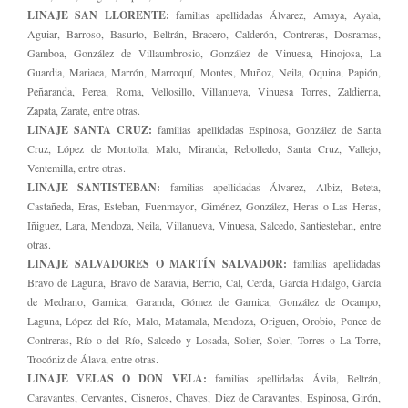
LINAJE SAN LLORENTE:
familias apellidadas Álvarez, Amaya, Ayala,
Aguiar, Barroso, Basurto, Beltrán, Bracero, Calderón, Contreras, Dosramas,
Gamboa, González de Villaumbrosio, González de Vinuesa, Hinojosa, La
Guardia, Mariaca, Marrón, Marroquí, Montes, Muñoz, Neila, Oquina, Papión,
Peñaranda, Perea, Roma, Vellosillo, Villanueva, Vinuesa Torres, Zaldierna,
Zapata, Zarate, entre otras.
LINAJE SANTA CRUZ:
familias apellidadas Espinosa, González de Santa
Cruz, López de Montolla, Malo, Miranda, Rebolledo, Santa Cruz, Vallejo,
Ventemilla, entre otras.
LINAJE SANTISTEBAN:
familias apellidadas Álvarez, Albiz, Beteta,
Castañeda, Eras, Esteban, Fuenmayor, Giménez, González, Heras o Las Heras,
Iñiguez, Lara, Mendoza, Neila, Villanueva, Vinuesa, Salcedo, Santiesteban, entre
otras.
LINAJE SALVADORES O MARTÍN SALVADOR:
familias apellidadas
Bravo de Laguna, Bravo de Saravia, Berrio, Cal, Cerda, García Hidalgo, García
de Medrano, Garnica, Garanda, Gómez de Garnica, González de Ocampo,
Laguna, López del Río, Malo, Matamala, Mendoza, Origuen, Orobio, Ponce de
Contreras, Río o del Río, Salcedo y Losada, Solier, Soler, Torres o La Torre,
Trocóniz de Álava, entre otras.
LINAJE VELAS O DON VELA:
familias apellidadas Ávila, Beltrán,
Caravantes, Cervantes, Cisneros, Chaves, Diez de Caravantes, Espinosa, Girón,