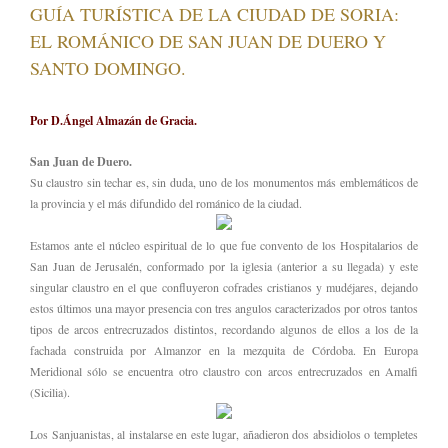
GUÍA TURÍSTICA DE LA CIUDAD DE SORIA:
EL ROMÁNICO DE SAN JUAN DE DUERO Y
SANTO DOMINGO.
Por D.Ángel Almazán de Gracia.
San Juan de Duero.
Su claustro sin techar es, sin duda, uno de los monumentos más emblemáticos de
la provincia y el más difundido del románico de la ciudad.
Estamos ante el núcleo espiritual de lo que fue convento de los Hospitalarios de
San Juan de Jerusalén, conformado por la iglesia (anterior a su llegada) y este
singular claustro en el que confluyeron cofrades cristianos y mudéjares, dejando
estos últimos una mayor presencia con tres angulos caracterizados por otros tantos
tipos de arcos entrecruzados distintos, recordando algunos de ellos a los de la
fachada construida por Almanzor en la mezquita de Córdoba. En Europa
Meridional sólo se encuentra otro claustro con arcos entrecruzados en Amalfi
(Sicilia).
Los Sanjuanistas, al instalarse en este lugar, añadieron dos absidiolos o templetes