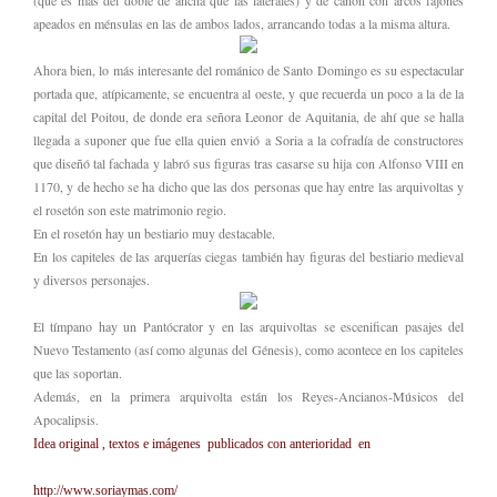
(que es más del doble de ancha que las laterales) y de cañón con arcos fajones
apeados en ménsulas en las de ambos lados, arrancando todas a la misma altura.
Ahora bien, lo más interesante del románico de Santo Domingo es su espectacular
portada que, atípicamente, se encuentra al oeste, y que recuerda un poco a la de la
capital del Poitou, de donde era señora Leonor de Aquitania, de ahí que se halla
llegada a suponer que fue ella quien envió a Soria a la cofradía de constructores
que diseñó tal fachada y labró sus figuras tras casarse su hija con Alfonso VIII en
1170, y de hecho se ha dicho que las dos personas que hay entre las arquivoltas y
el rosetón son este matrimonio regio.
En el rosetón hay un bestiario muy destacable.
En los capiteles de las arquerías ciegas también hay figuras del bestiario medieval
y diversos personajes.
El tímpano hay un Pantócrator y en las arquivoltas se escenifican pasajes del
Nuevo Testamento (así como algunas del Génesis), como acontece en los capiteles
que las soportan.
Además, en la primera arquivolta están los Reyes-Ancianos-Músicos del
Apocalipsis.
Idea original , textos e imágenes
publicados con anterioridad en
http://www.soriaymas.com/