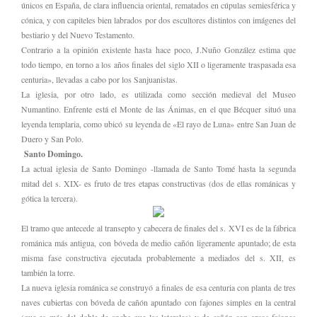
únicos en España, de clara influencia oriental, rematados en cúpulas semiesférica y
cónica, y con capiteles bien labrados por dos escultores distintos con imágenes del
bestiario y del Nuevo Testamento.
Contrario a la opinión existente hasta hace poco, J.Nuño González estima que
todo tiempo, en torno a los años finales del siglo XII o ligeramente traspasada esa
centuria», llevadas a cabo por los Sanjuanistas.
La iglesia, por otro lado, es utilizada como sección medieval del Museo
Numantino. Enfrente está el Monte de las Ánimas, en el que Bécquer situó una
leyenda templaria, como ubicó su leyenda de «El rayo de Luna» entre San Juan de
Duero y San Polo.
Santo Domingo.
La actual iglesia de Santo Domingo -llamada de Santo Tomé hasta la segunda
mitad del s. XIX- es fruto de tres etapas constructivas (dos de ellas románicas y
gótica la tercera).
El tramo que antecede al transepto y cabecera de finales del s. XVI es de la fábrica
románica más antigua, con bóveda de medio cañón ligeramente apuntado; de esta
misma fase constructiva ejecutada probablemente a mediados del s. XII, es
también la torre.
La nueva iglesia románica se construyó a finales de esa centuria con planta de tres
naves cubiertas con bóveda de cañón apuntado con fajones simples en la central