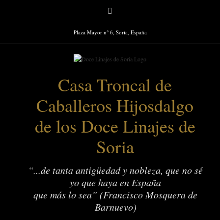
Saltar
Facebook
al
contenido
Plaza Mayor n° 6, Soria, España
Casa Troncal de
Caballeros Hijosdalgo
de los Doce Linajes de
Soria
“...de tanta antigüedad y nobleza, que no sé
yo que haya en España
que más lo sea” (Francisco Mosquera de
Barnuevo)