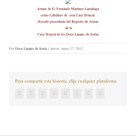
Armas de D. Fernando Martínez Larrañaga
como Caballero de esta Casa Troncal.
(Escudo procedente del Registro de Armas
de la
Casa Troncal de los Doce Linajes de Soria)
Por
Doce Linajes de Soria
|
jueves, mayo 17, 2012
Para compartir esta historia, elija cualquier plataforma
Facebook
Twitter
LinkedIn
Reddit
Tumblr
Pinterest
Vk
Correo
electrónico