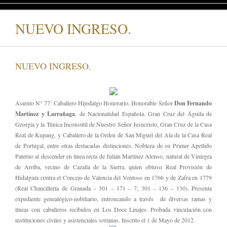
NUEVO INGRESO.
NUEVO INGRESO.
Asiento N° 77: Caballero Hijodalgo Honorario, Honorable Señor
Don Fernando
Martínez y Larrañaga
, de Nacionalidad Española. Gran Cruz del Águila de
Georgia y la Túnica Inconsútil de Nuestro Señor Jesucristo, Gran Cruz de la Casa
Real de Kupang, y Caballero de la Orden de San Miguel del Ala de la Casa Real
de Portugal, entre otras destacadas distinciones. Nobleza de su Primer Apellido
Paterno al descender en línea recta de Julián Martínez Alonso, natural de Viniegra
de Arriba, vecino de Cazalla de la Sierra, quien obtuvo Real Provisión de
Hidalguía contra el Concejo de Valencia del Ventoso en 1766 y de Zafra en 1779
(Real Chancillería de Granada – 301 – 171 – 7; 301 – 136 – 130). Presenta
expediente genealógico-nobiliario, entroncando a través de diversas ramas y
líneas con caballeros recibidos en Los Doce Linajes. Probada vinculación con
instituciones civiles y asistenciales sorianas. Inscrito el 1 de Mayo de 2012.