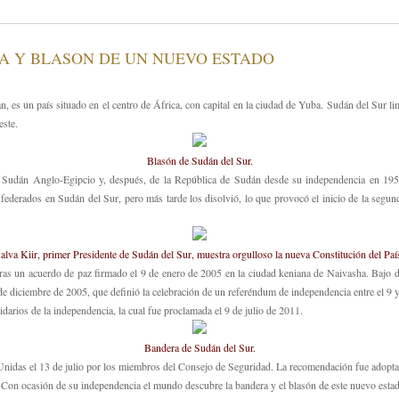
A Y BLASON DE UN NUEVO ESTADO
 es un país situado en el centro de África, con capital en la ciudad de Yuba. Sudán del Sur lim
este.
Blasón de Sudán del Sur.
el Sudán Anglo-Egipcio y, después, de la República de Sudán desde su independencia en 195
derados en Sudán del Sur, pero más tarde los disolvió, lo que provocó el inicio de la segunda 
alva Kiir, primer Presidente de Sudán del Sur, muestra orgulloso la nueva Constitución del Paí
 tras un acuerdo de paz firmado el 9 de enero de 2005 en la ciudad keniana de Naivasha. Bajo 
de diciembre de 2005, que definió la celebración de un referéndum de independencia entre el 9 y
idarios de la independencia, la cual fue proclamada el 9 de julio de 2011.
Bandera de Sudán del Sur.
idas el 13 de julio por los miembros del Consejo de Seguridad. La recomendación fue adoptad
Con ocasión de su independencia el mundo descubre la bandera y el blasón de este nuevo esta