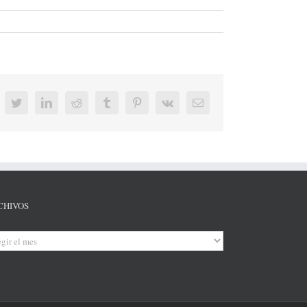
acebook
Twitter
LinkedIn
Reddit
Tumblr
Pinterest
Vk
Correo
electrónico
CHIVOS
hivos