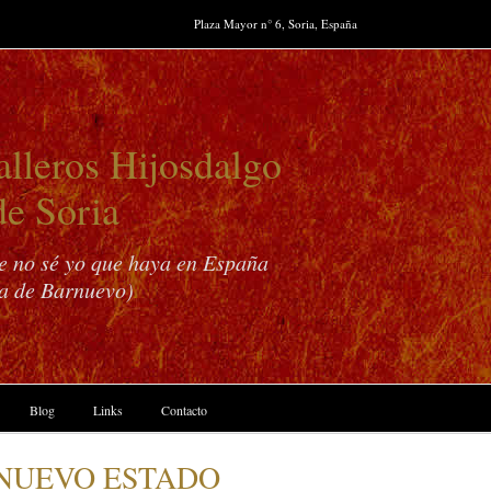
Plaza Mayor n° 6, Soria, España
lleros Hijosdalgo
de Soria
ue no sé yo que haya en España
a de Barnuevo)
Blog
Links
Contacto
 NUEVO ESTADO