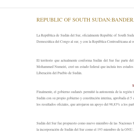
REPUBLIC OF SOUTH SUDAN:BANDER
La República de Sudán del Sur, oficialmente Republic of South Sudan,
Democrática del Congo al sur, y con la República Centroafricana al o
El territorio que actualmente conforma Sudán del Sur fue parte d
Mohammed Numeiri, creó un estado federal que incluía tres estados fe
Liberación del Pueblo de Sudán.
S
Finalmente, el gobierno sudanés permitió la autonomía de la región
Sudán con su propio gobierno y constitución interina, aprobada el 5 
los resultados oficiales, que arrojaron un apoyo del 98,83% a los part
Sudán del Sur fue propuesto como nuevo miembro de las Naciones Un
la incorporación de Sudán del Sur como el 193 miembro de la ONU. 