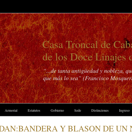
Casa Troncal de Caba
de los Doce Linajes 
“...de tanta antigüedad y nobleza, q
que más lo sea” (Francisco Mosquer
Armorial
Estatutos
Gobierno
Sede
Distinciones
Ingreso
UDAN:BANDERA Y BLASON DE UN