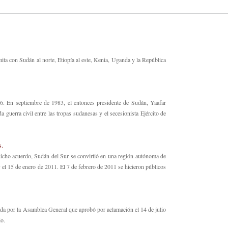
ita con Sudán al norte, Etiopía al este, Kenia, Uganda y la República
6. En septiembre de 1983, el entonces presidente de Sudán, Yaafar
guerra civil entre las tropas sudanesas y el secesionista Ejército de
s.
dicho acuerdo, Sudán del Sur se convirtió en una región autónoma de
 el 15 de enero de 2011. El 7 de febrero de 2011 se hicieron públicos
a por la Asamblea General que aprobó por aclamación el 14 de julio
do
.