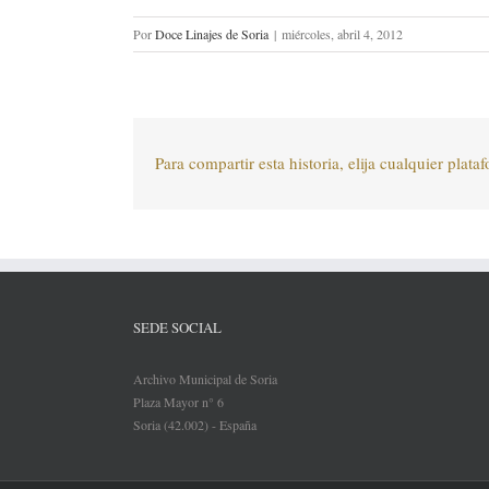
Por
Doce Linajes de Soria
|
miércoles, abril 4, 2012
Para compartir esta historia, elija cualquier plata
SEDE SOCIAL
Archivo Municipal de Soria
Plaza Mayor n° 6
Soria (42.002) - España