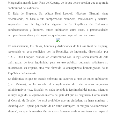
Margaretha, nacida Lino, Ratu de Kupang, de la que tiene sucesión que asegura la
continuidad de la dinastía.
El Raja de Kupang, Su Alteza Real Leopold Nicolaas Nisnoni, viene
discerniendo, en base a sus competencias históricas, tradicionales y actuales,
amparadas por la legislación vigente de la República de Indonesia,
condecoraciones y honores, títulos nobiliarios entre otros, a personalidades
europeas honorables y distinguidas, que hayan cooperado con su causa.
En consecuencia, los títulos, honores y distinciones de la Casa Real de Kupang,
reconocida en esta condición por la República de Indonesia, discernidos por
S.A.R. Don Leopold Nisnoni en conformidad con la legislación interna de este
país, gozan de total legitimidad para su uso público, pudiendo solicitarse su
autorización en España, una vez obtenida la consiguiente homologación de la
República de Indonesia.
En definitiva, el que un estado soberano no autorice el uso de títulos nobiliarios
(p.e. México), o lo someta al cumplimiento de determinados requisitos
administrativos (p.e. España), en nada invalida la legitimidad del mismo, mientras
se haya seguido la legislación interna del país del que es originario. Como señala
el Consejo de Estado, “no está prohibido que un ciudadano se haga nombrar o
identifique en España por medio de un título extranjero, al margen de autorización
alguna”, ya que la autorización de uso solamente avala o confirma una especial