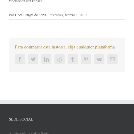
vinculación con España.
Por
Doce Linajes de Soria
|
miércoles, febrero 1, 2012
Para compartir esta historia, elija cualquier plataforma
Facebook
Twitter
LinkedIn
Reddit
Tumblr
Pinterest
Vk
Correo
electrónic
SEDE SOCIAL
Archivo Municipal de Soria