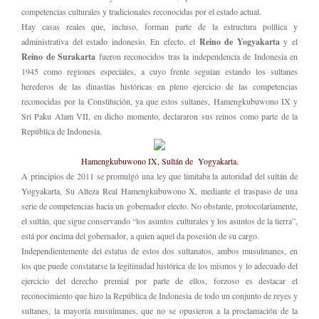
competencias culturales y tradicionales reconocidas por el estado actual.
Hay casas reales que, incluso, forman parte de la estructura política y
administrativa del estado indonesio. En efecto, el
Reino de Yogyakarta
y el
Reino de Surakarta
fueron reconocidos tras la independencia de Indonesia en
1945 como regiones especiales, a cuyo frente seguían estando los sultanes
herederos de las dinastías históricas en pleno ejercicio de las competencias
reconocidas por la Constitución, ya que estos sultanes, Hamengkubuwono IX y
Sri Paku Alam VII, en dicho momento, declararon sus reinos como parte de la
República de Indonesia.
Hamengkubuwono IX, Sultán de Yogyakarta.
A principios de 2011 se promulgó una ley que limitaba la autoridad del sultán de
Yogyakarta, Su Alteza Real Hamengkubuwono X, mediante el traspaso de una
serie de competencias hacia un gobernador electo. No obstante, protocolariamente,
el sultán, que sigue conservando “los asuntos culturales y los asuntos de la tierra”,
está por encima del gobernador, a quien aquel da posesión de su cargo.
Independientemente del estatus de estos dos sultanatos, ambos musulmanes, en
los que puede constatarse la legitimidad histórica de los mismos y lo adecuado del
ejercicio del derecho premial por parte de ellos, forzoso es destacar el
reconocimiento que hizo la República de Indonesia de todo un conjunto de reyes y
sultanes, la mayoría musulmanes, que no se opusieron a la proclamación de la