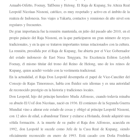
Amaabi-Oifetto, Foenay, TaEbenu y Helong. El Raja de Kupang, Su Alteza Real
Leopold Nicolaas Nisnoni, católico, es muy respetado y activo en el ámbito de la
realeza de Indonesia. Sus viajes a Yakarta, contactos y reuniones de alto nivel son
regulares y frecuentes.
De gran importancia fue la reunión mantenida, en julio del pasado año 2010, en el
propio palacio del Raja Nisnoni, en la que participaron un gran número de reyes
tradicionales, y en la que se trataron importantes temas relacionados con la cultura.
La reunión, presidida por el Raja de Kupang, fue abierta por el Vice Gobernador
del estado indonesio de East Nusa Tenggara, Su Excelencia Eshton Leyloh
Foenay, él mismo titular del trono del Reino de Helong, uno de los reinos de
Kupang, quien acudió vestido con la vestimenta tradicional.
En la actualidad, el Raja Don Leopold desempeña el papel de Vice-Canciller del
Consejo de Rajas Timorenses, habla con fluidez seis idiomas y es una autoridad
de reconocido prestigio en la historia y tradiciones locales.
Don Leopold, hijo del príncipe heredero Muda Alfonsus, cuando todavía reinaba
su abuelo El Usif don Nicolaas, nació en 1936. El comienzo de la Segunda Guerra
Mundial vino a alterar este estado de cosas y obligó al príncipe Leopold Nisnoni,
con 12 años de edad, a abandonar Timor y exilarse a Holanda, donde adquirió una
sólida formación. A la muerte de su padre el Raja don Alfonsus, acaecida en
1992, don Leopold le sucede como Jefe de la Casa Real de Kupang, siendo
oficialmente reconocido en enero de 1993. Está casado con Doña Fredrika