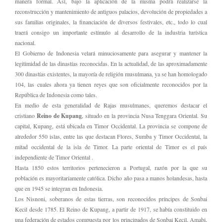
manera formal. Así, bajo la aplicación de la misma podrá realizarse la
reconstrucción y mantenimiento de antiguos palacios, devolución de propiedades a
sus familias originales, la financiación de diversos festivales, etc., todo lo cual
traerá consigo un importante estímulo al desarrollo de la industria turística
nacional.
El Gobierno de Indonesia velará minuciosamente para asegurar y mantener la
legitimidad de las dinastías reconocidas. En la actualidad, de las aproximadamente
300 dinastías existentes, la mayoría de religión musulmana, ya se han homologado
104, las cuales ahora ya tienen reyes que son oficialmente reconocidos por la
República de Indonesia como tales.
En medio de esta generalidad de Rajas musulmanes, queremos destacar el
cristiano
Reino de Kupang
, situado en la provincia Nusa Tenggara Oriental. Su
capital, Kupang, está ubicada en Timor Occidental. La provincia se compone de
alrededor 550 islas, entre las que destacan Flores, Sumba y Timor Occidental, la
mitad occidental de la isla de Timor. La parte oriental de Timor es el país
independiente de Timor Oriental .
Hasta 1850 estos territorios pertenecieron a Portugal, razón por la que su
población es mayoritariamente católica. Dicho año pasa a manos holandesas, hasta
que en 1945 se integran en Indonesia.
Los Nisnoni, soberanos de estas tierras, son reconocidos príncipes de Sonbai
Kecil desde 1785. El Reino de Kupang, a partir de 1917, se había constituido en
una federación de estados compuesta por los principados de Sonbai Kecil, Amabi,