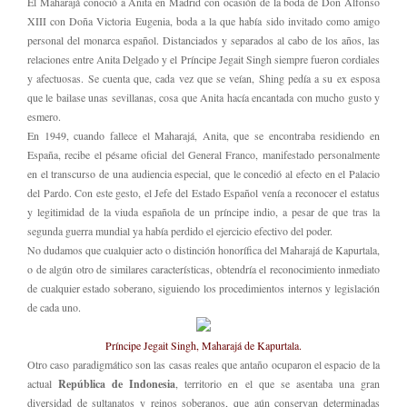
El Maharajá conoció a Anita en Madrid con ocasión de la boda de Don Alfonso
XIII con Doña Victoria Eugenia, boda a la que había sido invitado como amigo
personal del monarca español. Distanciados y separados al cabo de los años, las
relaciones entre Anita Delgado y el Príncipe Jegait Singh siempre fueron cordiales
y afectuosas. Se cuenta que, cada vez que se veían, Shing pedía a su ex esposa
que le bailase unas sevillanas, cosa que Anita hacía encantada con mucho gusto y
esmero.
En 1949, cuando fallece el Maharajá, Anita, que se encontraba residiendo en
España, recibe el pésame oficial del General Franco, manifestado personalmente
en el transcurso de una audiencia especial, que le concedió al efecto en el Palacio
del Pardo. Con este gesto, el Jefe del Estado Español venía a reconocer el estatus
y legitimidad de la viuda española de un príncipe indio, a pesar de que tras la
segunda guerra mundial ya había perdido el ejercicio efectivo del poder.
No dudamos que cualquier acto o distinción honorífica del Maharajá de Kapurtala,
o de algún otro de similares características, obtendría el reconocimiento inmediato
de cualquier estado soberano, siguiendo los procedimientos internos y legislación
de cada uno.
Príncipe Jegait Singh, Maharajá de Kapurtala.
Otro caso paradigmático son las casas reales que antaño ocuparon el espacio de la
actual
República de Indonesia
, territorio en el que se asentaba una gran
diversidad de sultanatos y reinos soberanos, que aún conservan determinadas