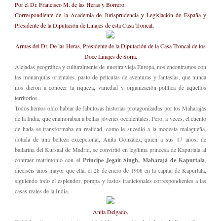
Por el Dr. Francisco M. de las Heras y Borrero.
Correspondiente de la Academia de Jurisprudencia y Legislación de España y
Presidente de la Diputación de Linajes de esta Casa Troncal
.
Armas del Dr. De las Heras, Presidente de la Diputación de la Casa Troncal de los
Doce Linajes de Soria.
Alejadas geográfica y culturalmente de nuestra vieja Europa, nos encontramos con
las monarquías orientales, pasto de películas de aventuras y fantasías, que nunca
nos dieron a conocer la riqueza, variedad y organización política de aquellos
territorios.
Todos hemos oído hablar de fabulosas historias protagonizadas por los Maharajás
de la India, que enamoraban a bellas jóvenes occidentales. Pero, a veces, el cuento
de hada se transformaba en realidad, como le sucedió a la modesta malagueña,
dotada de una belleza excepcional, Anita González, quien a sus 17 años, de
bailarina del Kursaal de Madrid, se convirtió en legítima princesa de Kapurtala al
contraer matrimonio con el
Príncipe Jegait Singh, Maharajá de Kapurtala
,
dieciséis años mayor que ella, el 28 de enero de 1908 en la capital de Kapurtala,
siguiendo todo el esplendor, pompa y fastos tradicionales correspondientes a las
casas reales de la India.
Anita Delgado.