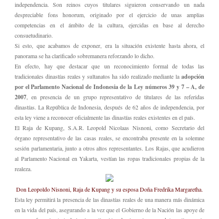
independencia. Son reinos cuyos titulares siguieron conservando un nada
despreciable fons honorum, originado por el ejercicio de unas amplias
competencias en el ámbito de la cultura, ejercidas en base al derecho
consuetudinario.
Si esto, que acabamos de exponer, era la situación existente hasta ahora, el
panorama se ha clarificado sobremanera reforzando lo dicho.
En efecto, hay que destacar que un reconocimiento formal de todas las
tradicionales dinastías reales y sultanatos ha sido realizado mediante la
adopción
por el Parlamento Nacional de Indonesia
de la Ley números 39 y 7 – A, de
2007
, en presencia de un grupo representativo de titulares de las referidas
dinastías. La República de Indonesia, después de 62 años de independencia, por
esta ley viene a reconocer oficialmente las dinastías reales existentes en el país.
El Raja de Kupang, S.A.R. Leopold Nicolaas Nisnoni, como Secretario del
órgano representativo de las casas reales, se encontraba presente en la solemne
sesión parlamentaria, junto a otros altos representantes. Los Rajas, que acudieron
al Parlamento Nacional en Yakarta, vestían las ropas tradicionales propias de la
realeza.
Don Leopoldo Nisnoni, Raja de Kupang y su esposa Doña Fredrika Margaretha.
Esta ley permitirá la presencia de las dinastías reales de una manera más dinámica
en la vida del país, asegurando a la vez que el Gobierno de la Nación las apoye de