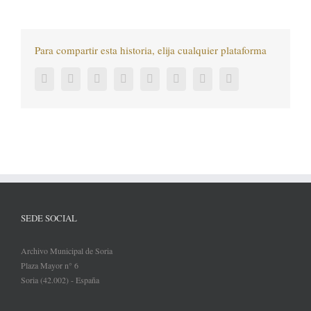
Para compartir esta historia, elija cualquier plataforma
Facebook
Twitter
LinkedIn
Reddit
Tumblr
Pinterest
Vk
Correo
electrónico
SEDE SOCIAL
Archivo Municipal de Soria
Plaza Mayor n° 6
Soria (42.002) - España