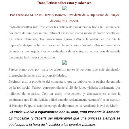
Doña Letizia: saber estar y saber ser.
Por Francisco M. de las Heras y Borrero, Presidente de la Diputación de Linajes
de esta Casa Troncal.
Cada día resultan más frecuentes las críticas desconsideradas hacia la Familia Real
por parte de una prensa que utiliza el escándalo como modo de hacer beneficios.
La crítica infundada, los comentarios agrios están a la orden del día. Da la
impresión de que se hubiera levantado la veda contra los más altos representantes
de nuestra monarquía, siendo destinataria de este injusto acoso, con demasiada
frecuencia, la Princesa de Asturias.
Parece como que, por parte de algunos, no se le perdona que esté ejerciendo,
irreprochablemente, sus responsabilidades.
Decimos esto, a propósito del comentario que se publica en la página de entrada
de la red social Yahoo, correspondiente al 20 de julio, visitada diariamente por
millones de usuarios. Con un estilo irrespetuoso y chabacano se critica la
vestimenta que Doña Leticia utilizó cuando recientemente acompañó a su esposo,
el Príncipe Felipe, al acto de entrega de diplomas en la Academia Naval de Marín:
«Letizia vuelve a equivocarse con su look, esta vez ante la Armada
Es imposible (y debería ser intolerable) que una princesa siempre se
equivoque a la hora de ir vestida a los eventos públicos.