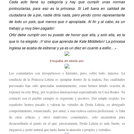
Cada acto tiene su categoría y hay que cumplir unas normas
protocolarias, para eso es la princesa. Si Leti fuera en calidad de
ciudadana de a pie, nadie diría nada, pero yendo como representante
de todo un país, qué menos que ir apropiada. Al fin y al cabo, es un
trabajo ¡y muy bien pagado!
Ortiz debe cumplir con su puesto de honor que ella, y solo ella, es la
que lo ha elegido. ¡Y sino que aprenda de Kate Middleton! La princesa
inglesa se acaba de estrenar y ya es un diez en cuanto a estilo…»
Fotografías del referido acto.
Los comentarios son irrespetuosos e hirientes, pero, sobre todo, injustos. La
conducta de la Princesa Letizia es ejemplar dentro de la realeza. Sus cualidades
personales han sido apreciadas unánimemente, como hemos tenido ocasión de
exponer en este Blog, por la prensa internacional especializada en Casa Reales. Su
contacto con el pueblo siempre es sugerente y positivo. Del simple respeto, los
españoles hemos pasado a valorar las virtudes de Doña Letizia, su abnegado
comportamiento, renunciando, por amor, a una exitosa carrera profesional. A falta
de otras críticas y otros malévolos comentarios, sólo encuentran para
desacreditarla el punto en el que, precisamente, Doña Letizia es más fuerte, su
elegancia y porte natural que tanto llama la atención a propios y extraños.