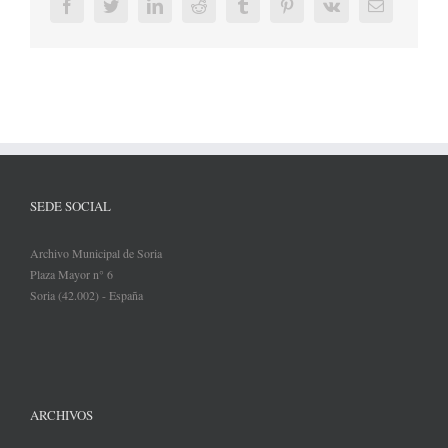
Facebook
Twitter
LinkedIn
Reddit
Tumblr
Pinterest
Vk
Correo
electrónic
SEDE SOCIAL
Archivo Municipal de Soria
Plaza Mayor n° 6
Soria (42.002) - España
ARCHIVOS