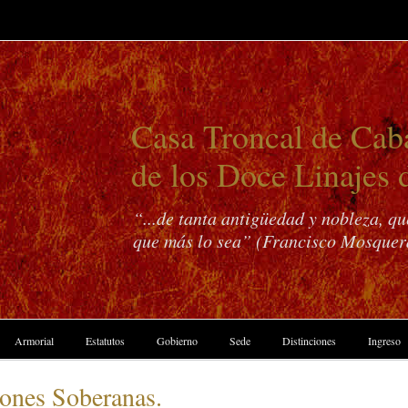
Casa Troncal de Caba
de los Doce Linajes 
“...de tanta antigüedad y nobleza, q
que más lo sea” (Francisco Mosquer
Armorial
Estatutos
Gobierno
Sede
Distinciones
Ingreso
nes Soberanas.