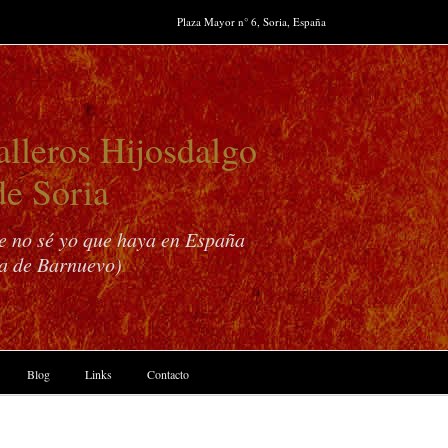
Plaza Mayor n° 6, Soria, España
lleros Hijosdalgo
de Soria
ue no sé yo que haya en España
a de Barnuevo)
Blog
Links
Contacto