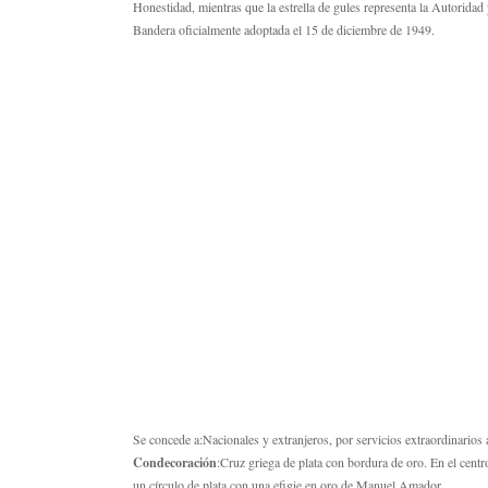
Honestidad, mientras que la estrella de gules representa la Autoridad
Bandera oficialmente adoptada el 15 de diciembre de 1949.
Se concede a:Nacionales y extranjeros, por servicios extraordinarios
Condecoración
:Cruz griega de plata con bordura de oro. En el centr
un círculo de plata con una efigie en oro de Manuel Amador