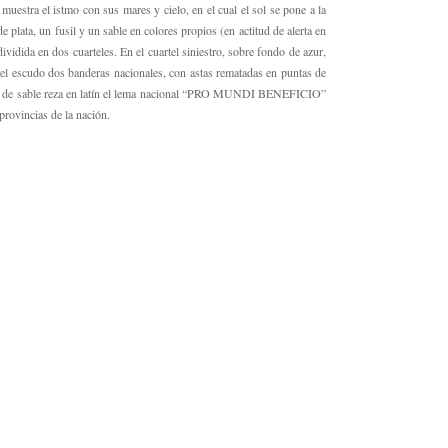
uestra el istmo con sus mares y cielo, en el cual el sol se pone a la
e plata, un fusil y un sable en colores propios (en actitud de alerta en
ividida en dos cuarteles. En el cuartel siniestro, sobre fondo de azur,
 el escudo dos banderas nacionales, con astas rematadas en puntas de
letras de sable reza en latín el lema nacional “PRO MUNDI BENEFICIO”
rovincias de la nación.