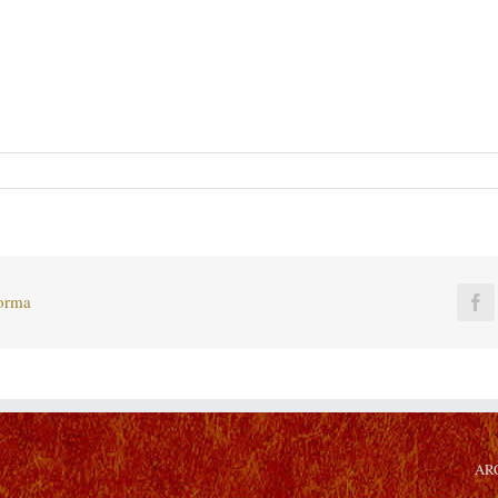
forma
F
AR