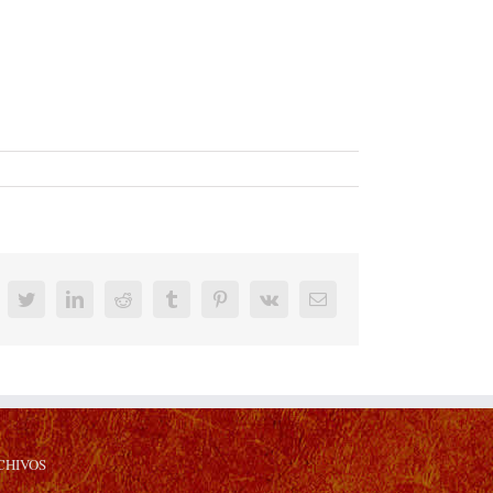
acebook
Twitter
LinkedIn
Reddit
Tumblr
Pinterest
Vk
Correo
electrónico
CHIVOS