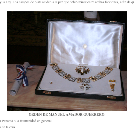
 y la Ley. Los campos de plata aluden a la paz que debió reinar entre ambas facciones, a fin de 
ORDEN DE MANUEL AMADOR GUERRERO
.
 a
Panamá o la Humanidad en general.
o de la cruz