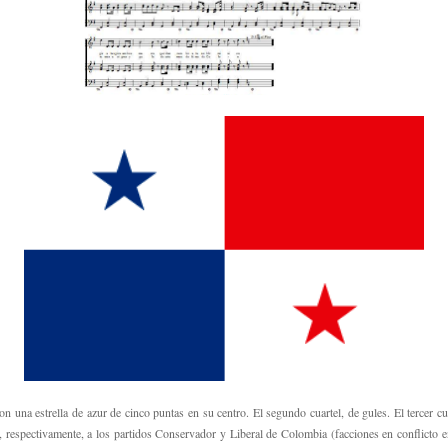
on una estrella de azur de cinco puntas en su centro. El segundo cuartel, de gules. El tercer cuar
, respectivamente, a los partidos Conservador y Liberal de Colombia (facciones en conflicto e