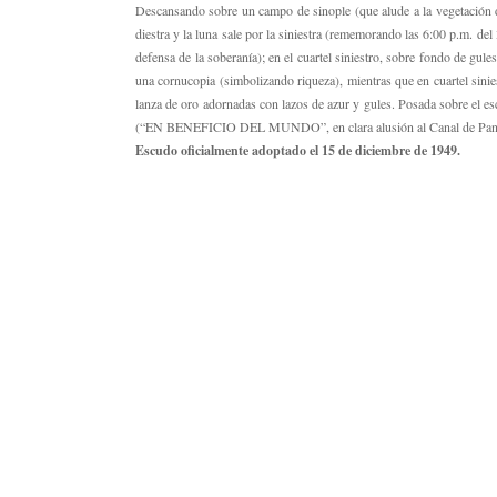
Descansando sobre un campo de sinople (que alude a la vegetación del
diestra y la luna sale por la siniestra (rememorando las 6:00 p.m. del 
defensa de la soberanía); en el cuartel siniestro, sobre fondo de gule
una cornucopia (simbolizando riqueza), mientras que en cuartel sini
lanza de oro adornadas con lazos de azur y gules. Posada sobre el e
(“EN BENEFICIO DEL MUNDO”, en clara alusión al Canal de Panamá). S
Escudo oficialmente adoptado el 15 de diciembre de 1949.