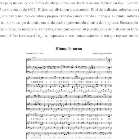
 país) un escudo con forma de adarga ojival, con bordura de oro, terciado en faja. El centro m
3 de noviembre de 1903). El jefe está divido en dos cuarteles. En el de la diestra, sobre campo d
s, una pala y una pica en colores propios cruzadas (simbolizando el trabajo). La punta también d
estro, sobre campo de plata, una rueda alada (representando el ansia de progreso). Enmarcando
scudo un águila mirando a la siniestra, y sosteniendo con su pico una cinta de plata que en 
obre la cabeza del águila, dispuestas en arco, nueve estrellas de oro que representan las p