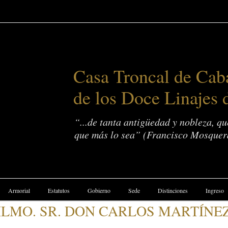
Casa Troncal de Caba
de los Doce Linajes 
“...de tanta antigüedad y nobleza, q
que más lo sea” (Francisco Mosquer
Armorial
Estatutos
Gobierno
Sede
Distinciones
Ingreso
 ILMO. SR. DON CARLOS MARTÍNE