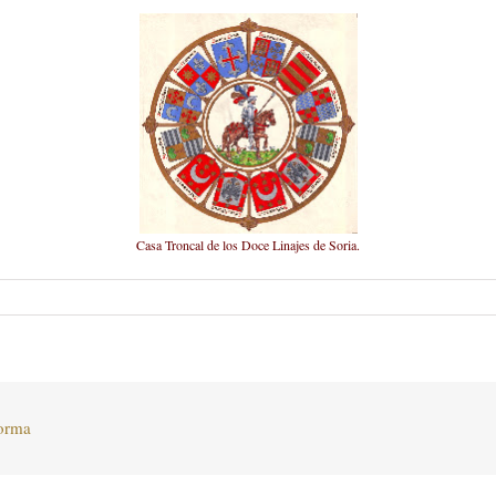
Casa Troncal de los Doce Linajes de Soria.
forma