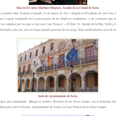
Ilmo.Sr.D.Carlos Martínez Mínguez, Alcalde de la Ciudad de Soria.
 reciente carta, fechada el pasado 21 de marzo de 2011, dirigida al Presidente de esta Casa T
ima a seguir trabajando en la consecución de los objetivos estatutarios, y les comunica qu
los estatutos por los que se rige esta Casa Troncal :
» El Ilmo. Sr. Alcalde de la Muy Noble y 
 investido como tal, una vez haya tomado posesión de su cargo. Este nombramiento será de car
Sede del Ayuntamiento de Soria.
cipal, que actualmente alberga el Archivo Histórico de los Doce Linajes, sea el domicilio rep
laboración entre el Excmo. Ayuntamiento de Soria y la Casa Troncal de los Doce Linajes.