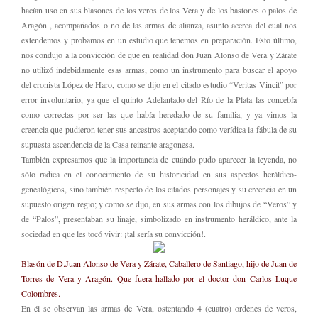
hacían uso en sus blasones de los veros de los Vera y de los bastones o palos de
Aragón , acompañados o no de las armas de alianza, asunto acerca del cual nos
extendemos y probamos en un estudio que tenemos en preparación. Esto último,
nos condujo a la convicción de que en realidad don Juan Alonso de Vera y Zárate
no utilizó indebidamente esas armas, como un instrumento para buscar el apoyo
del cronista López de Haro, como se dijo en el citado estudio “Veritas Vincit” por
error involuntario, ya que el quinto Adelantado del Río de la Plata las concebía
como correctas por ser las que había heredado de su familia, y ya vimos la
creencia que pudieron tener sus ancestros aceptando como verídica la fábula de su
supuesta ascendencia de la Casa reinante aragonesa.
También expresamos que la importancia de cuándo pudo aparecer la leyenda, no
sólo radica en el conocimiento de su historicidad en sus aspectos heráldico-
genealógicos, sino también respecto de los citados personajes y su creencia en un
supuesto origen regio; y como se dijo, en sus armas con los dibujos de “Veros” y
de “Palos”, presentaban su linaje, simbolizado en instrumento heráldico, ante la
sociedad en que les tocó vivir: ¡tal sería su convicción!.
Blasón de D.Juan Alonso de Vera y Zárate, Caballero de Santiago, h
ijo de Juan de
Torres de Vera y Aragón. Que fuera hallado por el doctor don Carlos Luque
Colombres.
En él se observan las armas de Vera, ostentando 4 (cuatro) ordenes de veros,