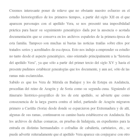
Creemos interesante poner de relieve que no obstante nuestro esfuerzo en el
estudio historiográfico de los primeros tiempos, a partir del siglo XII en el que
aparecen personajes con el apellido Vera, se nos presentó una imposibilidad
práctica para hacer su seguimiento genealógico dada por la ausencia o acotada
documentación que se conserva en los archivos españoles de la primera época de
esta familia. Tampoco son muchas ni bastas las noticias traídas sobre ellos por
tratados serios y acreditados de esa época. Esto nos indujo a emprender su estudio
no tanto desde el aspecto genealógico, sino orientado principalmente a la “historia
del apellido Vera”, ya que sólo a partir del primer tercio del siglo XV y hasta el
presente pudimos establecer genealogías que los documente, y aun así, sólo de las
ramas más esclarecidas.
Sabido es que los Vera de Mérida en Badajoz y los de Estepa en Andalucía,
procedían del reino de Aragón y de Soria como su segunda cuna. Siguiendo el
itinerario histórico-geográfico de los de este apellido, se advierte que como
consecuencia de la larga guerra contra el infiel, partiendo de Aragón migraron
primero a Castilla (Soria) desde donde se esparcieron por Extremadura y de allí,
algunas de sus ramas, continuaron su camino hasta establecerse en Andalucía. En
los archivos de dichas comarcas, en pruebas de hidalguía, en expedientes para la
entrada en distintas hermandades o cofradías de caballería, cartularios, etc., se
puede advertir reiteradamente que el apellido Vera aparece sin conjugarse con otro