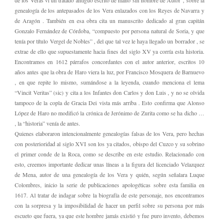
de los Veras vi un tratado antiguo escrito de mano sin nombre de Autor”, sobre la
genealogía de los antepasados de los Vera enlazados con los Reyes de Navarra y
de Aragón . También en esa obra cita un manuscrito dedicado al gran capitán
Gonzalo Fernández de Córdoba, “compuesto por persona natural de Soria, y que
tenía por título Vergel de Nobles” , del que tal vez le haya llegado un borrador , se
extrae de ello que supuestamente hacia fines del siglo XV ya corría esta historia.
Encontramos en 1612 párrafos concordantes con el autor anterior, escritos 10
años antes que la obra de Haro viera la luz, por Francisco Mosquera de Barnuevo
, en que repite lo mismo, sumándose a la leyenda, cuando menciona el lema
“Vincit Veritas” (sic) y cita a los Infantes don Carlos y don Luis , y no se olvida
tampoco de la copla de Gracia Dei vista más arriba . Esto confirma que Alonso
López de Haro no modificó la crónica de Jerónimo de Zurita como se ha dicho …
, la “historia” venía de antes.
Quienes elaboraron intencionalmente genealogías falsas de los Vera, pero hechas
con posterioridad al siglo XVI son los ya citados, obispo del Cuzco y su sobrino
el primer conde de la Roca, como se describe en este estudio. Relacionado con
esto, creemos importante dedicar unas líneas a la figura del licenciado Velazquez
de Mena, autor de una genealogía de los Vera y quién, según señalara Luque
Colombres, inicio la serie de publicaciones apologéticas sobre esta familia en
1617. Al tratar de indagar sobre la biografía de este personaje, nos encontramos
con la sorpresa y la imposibilidad de hacer un perfil sobre su persona por más
escueto que fuera, ya que este hombre jamás existió y fue puro invento, debemos