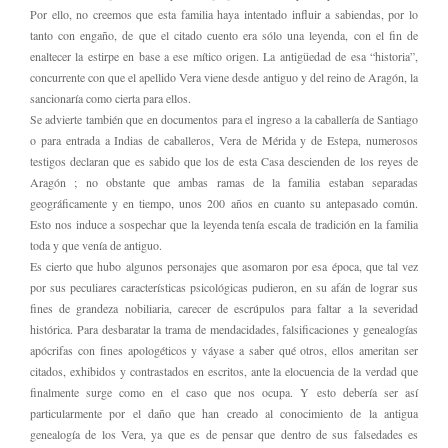
Por ello, no creemos que esta familia haya intentado influir a sabiendas, por lo
tanto con engaño, de que el citado cuento era sólo una leyenda, con el fin de
enaltecer la estirpe en base a ese mítico origen. La antigüedad de esa “historia”,
concurrente con que el apellido Vera viene desde antiguo y del reino de Aragón, la
sancionaría como cierta para ellos.
Se advierte también que en documentos para el ingreso a la caballería de Santiago
o para entrada a Indias de caballeros, Vera de Mérida y de Estepa, numerosos
testigos declaran que es sabido que los de esta Casa descienden de los reyes de
Aragón ; no obstante que ambas ramas de la familia estaban separadas
geográficamente y en tiempo, unos 200 años en cuanto su antepasado común.
Esto nos induce a sospechar que la leyenda tenía escala de tradición en la familia
toda y que venía de antiguo.
Es cierto que hubo algunos personajes que asomaron por esa época, que tal vez
por sus peculiares características psicológicas pudieron, en su afán de lograr sus
fines de grandeza nobiliaria, carecer de escrúpulos para faltar a la severidad
histórica. Para desbaratar la trama de mendacidades, falsificaciones y genealogías
apócrifas con fines apologéticos y váyase a saber qué otros, ellos ameritan ser
citados, exhibidos y contrastados en escritos, ante la elocuencia de la verdad que
finalmente surge como en el caso que nos ocupa. Y esto debería ser así
particularmente por el daño que han creado al conocimiento de la antigua
genealogía de los Vera, ya que es de pensar que dentro de sus falsedades es