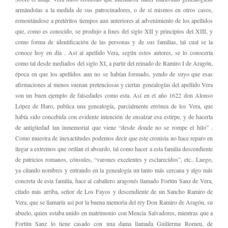
armándolas a la medida de sus patrocinadores, o de sí mismos en otros casos,
remontándose a pretéritos tiempos aun anteriores al advenimiento de los apellidos
que, como es conocido, se produjo a fines del siglo XII y principios del XIII, y
como forma de identificación de las personas y de sus familias, tal cual se la
conoce hoy en día . Así al apellido Vera, según estos autores, se lo conocería
como tal desde mediados del siglo XI, a partir del reinado de Ramiro I de Aragón,
época en que los apellidos aun no se habían formado, yendo de suyo que esas
afirmaciones al menos suenan pretenciosas y ciertas genealogías del apellido Vera
son un buen ejemplo de falsedades como esta. Así en el año 1622 don Alonso
López de Haro, publica una genealogía, parcialmente errónea de los Vera, que
había sido concebida con evidente intención de ensalzar esa estirpe, y de hacerla
de antigüedad tan inmemorial que viene “desde donde no se rompe el hilo” .
Como muestra de inexactitudes podemos decir que este cronista no hace reparo en
llegar a extremos que orillan el absurdo, tal como hacer a esta familia descendiente
de patricios romanos, cónsules, “varones excelentes y esclarecidos”, etc.. Luego,
ya citando nombres y entrando en la genealogía un tanto más cercana y algo más
concreta de esta familia, hace al caballero aragonés llamado Fortún Sanz de Vera,
citado más arriba, señor de Los Fayos y descendiente de un Sancho Ramiro de
Vera, que se llamaría así por la buena memoria del rey Don Ramiro de Aragón, su
abuelo, quien estaba unido en matrimonio con Mencia Salvadores, mientras que a
Fortún Sanz lo tiene casado con una dama llamada Guillerma Romeu, de