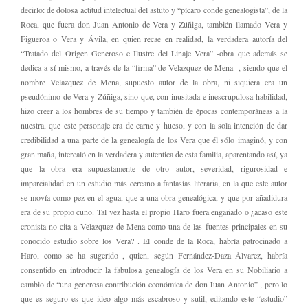
decirlo: de dolosa actitud intelectual del astuto y “pícaro conde genealogista”, de la
Roca, que fuera don Juan Antonio de Vera y Zúñiga, también llamado Vera y
Figueroa o Vera y Ávila, en quien recae en realidad, la verdadera autoría del
“Tratado del Origen Generoso e Ilustre del Linaje Vera” -obra que además se
dedica a sí mismo, a través de la “firma” de Velazquez de Mena -, siendo que el
nombre Velazquez de Mena, supuesto autor de la obra, ni siquiera era un
pseudónimo de Vera y Zúñiga, sino que, con inusitada e inescrupulosa habilidad,
hizo creer a los hombres de su tiempo y también de épocas contemporáneas a la
nuestra, que este personaje era de carne y hueso, y con la sola intención de dar
credibilidad a una parte de la genealogía de los Vera que él sólo imaginó, y con
gran maña, intercaló en la verdadera y autentica de esta familia, aparentando así, ya
que la obra era supuestamente de otro autor, severidad, rigurosidad e
imparcialidad en un estudio más cercano a fantasías literaria, en la que este autor
se movía como pez en el agua, que a una obra genealógica, y que por añadidura
era de su propio cuño. Tal vez hasta el propio Haro fuera engañado o ¿acaso este
cronista no cita a Velazquez de Mena como una de las fuentes principales en su
conocido estudio sobre los Vera? . El conde de la Roca, habría patrocinado a
Haro, como se ha sugerido , quien, según Fernández-Daza Álvarez, habría
consentido en introducir la fabulosa genealogía de los Vera en su Nobiliario a
cambio de “una generosa contribución económica de don Juan Antonio” , pero lo
que es seguro es que ideo algo más escabroso y sutil, editando este “estudio”