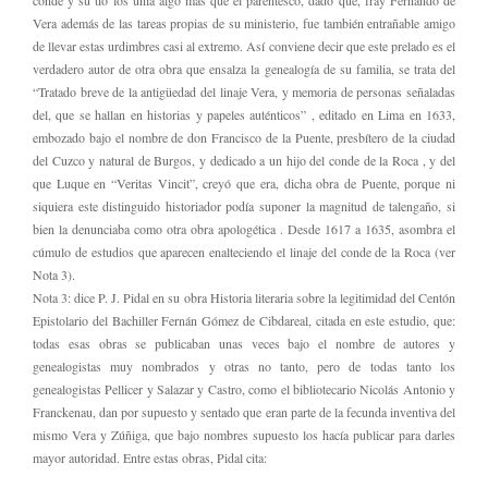
conde y su tío los unía algo más que el parentesco, dado que, fray Fernando de
Vera además de las tareas propias de su ministerio, fue también entrañable amigo
de llevar estas urdimbres casi al extremo. Así conviene decir que este prelado es el
verdadero autor de otra obra que ensalza la genealogía de su familia, se trata del
“Tratado breve de la antigüedad del linaje Vera, y memoria de personas señaladas
del, que se hallan en historias y papeles auténticos” , editado en Lima en 1633,
embozado bajo el nombre de don Francisco de la Puente, presbítero de la ciudad
del Cuzco y natural de Burgos, y dedicado a un hijo del conde de la Roca , y del
que Luque en “Veritas Vincit”, creyó que era, dicha obra de Puente, porque ni
siquiera este distinguido historiador podía suponer la magnitud de talengaño, si
bien la denunciaba como otra obra apologética . Desde 1617 a 1635, asombra el
cúmulo de estudios que aparecen enalteciendo el linaje del conde de la Roca (ver
Nota 3).
Nota 3: dice P. J. Pidal en su obra Historia literaria sobre la legitimidad del Centón
Epistolario del Bachiller Fernán Gómez de Cibdareal, citada en este estudio, que:
todas esas obras se publicaban unas veces bajo el nombre de autores y
genealogistas muy nombrados y otras no tanto, pero de todas tanto los
genealogistas Pellicer y Salazar y Castro, como el bibliotecario Nicolás Antonio y
Franckenau, dan por supuesto y sentado que eran parte de la fecunda inventiva del
mismo Vera y Zúñiga, que bajo nombres supuesto los hacía publicar para darles
mayor autoridad. Entre estas obras, Pidal cita: