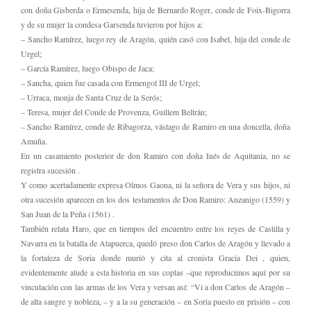
con doña Gisberda o Ermesenda, hija de Bernardo Roger, conde de Foix-Bigorra
y de su mujer la condesa Garsenda tuvieron por hijos a:
– Sancho Ramírez, luego rey de Aragón, quién casó con Isabel, hija del conde de
Urgel;
– García Ramírez, luego Obispo de Jaca;
– Sancha, quien fue casada con Ermengol III de Urgel;
– Urraca, monja de Santa Cruz de la Serós;
– Teresa, mujer del Conde de Provenza, Guillem Beltrán;
– Sancho Ramírez, conde de Ribagorza, vástago de Ramiro en una doncella, doña
Amuña.
En un casamiento posterior de don Ramiro con doña Inés de Aquitania, no se
registra sucesión .
Y como acertadamente expresa Olmos Gaona, ni la señora de Vera y sus hijos, ni
otra sucesión aparecen en los dos testamentos de Don Ramiro: Anzanigo (1559) y
San Juan de la Peña (1561) .
También relata Haro, que en tiempos del encuentro entre los reyes de Castilla y
Navarra en la batalla de Atapuerca, quedó preso don Carlos de Aragón y llevado a
la fortaleza de Soria donde murió y cita al cronista Gracia Dei , quien,
evidentemente alude a esta historia en sus coplas –que reproducimos aquí por su
vinculación con las armas de los Vera y versan así: “Vi a don Carlos de Aragón –
de alta sangre y nobleza, – y a la su generación – en Soria puesto en prisión – con