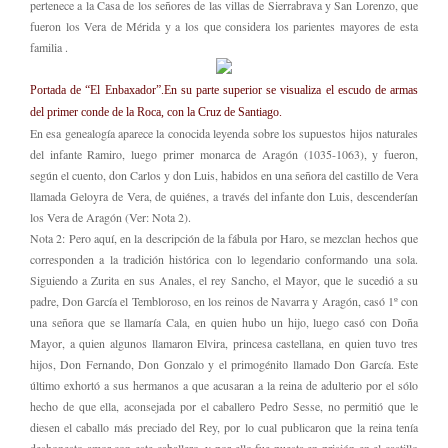
pertenece a la Casa de los señores de las villas de Sierrabrava y San Lorenzo, que
fueron los Vera de Mérida y a los que considera los parientes mayores de esta
familia .
Portada de “El Enbaxador”.En su parte superior se visualiza el escudo de armas
del primer conde de la Roca, con la Cruz de Santiago.
En esa genealogía aparece la conocida leyenda sobre los supuestos hijos naturales
del infante Ramiro, luego primer monarca de Aragón (1035-1063), y fueron,
según el cuento, don Carlos y don Luis, habidos en una señora del castillo de Vera
llamada Geloyra de Vera, de quiénes, a través del infante don Luis, descenderían
los Vera de Aragón (Ver: Nota 2).
Nota 2: Pero aquí, en la descripción de la fábula por Haro, se mezclan hechos que
corresponden a la tradición histórica con lo legendario conformando una sola.
Siguiendo a Zurita en sus Anales, el rey Sancho, el Mayor, que le sucedió a su
padre, Don García el Tembloroso, en los reinos de Navarra y Aragón, casó 1º con
una señora que se llamaría Cala, en quien hubo un hijo, luego casó con Doña
Mayor, a quien algunos llamaron Elvira, princesa castellana, en quien tuvo tres
hijos, Don Fernando, Don Gonzalo y el primogénito llamado Don García. Este
último exhortó a sus hermanos a que acusaran a la reina de adulterio por el sólo
hecho de que ella, aconsejada por el caballero Pedro Sesse, no permitió que le
diesen el caballo más preciado del Rey, por lo cual publicaron que la reina tenía