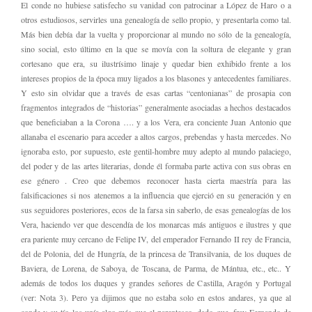
El conde no hubiese satisfecho su vanidad con patrocinar a López de Haro o a
otros estudiosos, servirles una genealogía de sello propio, y presentarla como tal.
Más bien debía dar la vuelta y proporcionar al mundo no sólo de la genealogía,
sino social, esto último en la que se movía con la soltura de elegante y gran
cortesano que era, su ilustrísimo linaje y quedar bien exhibido frente a los
intereses propios de la época muy ligados a los blasones y antecedentes familiares.
Y esto sin olvidar que a través de esas cartas “centonianas” de prosapia con
fragmentos integrados de “historias” generalmente asociadas a hechos destacados
que beneficiaban a la Corona …. y a los Vera, era conciente Juan Antonio que
allanaba el escenario para acceder a altos cargos, prebendas y hasta mercedes. No
ignoraba esto, por supuesto, este gentil-hombre muy adepto al mundo palaciego,
del poder y de las artes literarias, donde él formaba parte activa con sus obras en
ese género . Creo que debemos reconocer hasta cierta maestría para las
falsificaciones si nos atenemos a la influencia que ejerció en su generación y en
sus seguidores posteriores, ecos de la farsa sin saberlo, de esas genealogías de los
Vera, haciendo ver que descendía de los monarcas más antiguos e ilustres y que
era pariente muy cercano de Felipe IV, del emperador Fernando II rey de Francia,
del de Polonia, del de Hungría, de la princesa de Transilvania, de los duques de
Baviera, de Lorena, de Saboya, de Toscana, de Parma, de Mántua, etc., etc.. Y
además de todos los duques y grandes señores de Castilla, Aragón y Portugal
(ver: Nota 3). Pero ya dijimos que no estaba solo en estos andares, ya que al