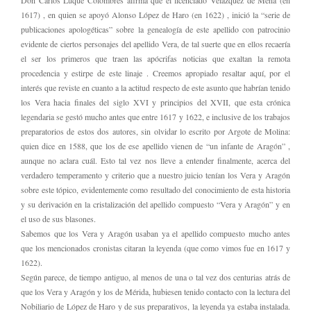
Don Carlos Luque Colombres afirma que el licenciado Velazquez de Mena (en
1617) , en quien se apoyó Alonso López de Haro (en 1622) , inició la “serie de
publicaciones apologéticas” sobre la genealogía de este apellido con patrocinio
evidente de ciertos personajes del apellido Vera, de tal suerte que en ellos recaería
el ser los primeros que traen las apócrifas noticias que exaltan la remota
procedencia y estirpe de este linaje . Creemos apropiado resaltar aquí, por el
interés que reviste en cuanto a la actitud respecto de este asunto que habrían tenido
los Vera hacia finales del siglo XVI y principios del XVII, que esta crónica
legendaria se gestó mucho antes que entre 1617 y 1622, e inclusive de los trabajos
preparatorios de estos dos autores, sin olvidar lo escrito por Argote de Molina:
quien dice en 1588, que los de ese apellido vienen de “un infante de Aragón” ,
aunque no aclara cuál. Esto tal vez nos lleve a entender finalmente, acerca del
verdadero temperamento y criterio que a nuestro juicio tenían los Vera y Aragón
sobre este tópico, evidentemente como resultado del conocimiento de esta historia
y su derivación en la cristalización del apellido compuesto “Vera y Aragón” y en
el uso de sus blasones.
Sabemos que los Vera y Aragón usaban ya el apellido compuesto mucho antes
que los mencionados cronistas citaran la leyenda (que como vimos fue en 1617 y
1622).
Según parece, de tiempo antiguo, al menos de una o tal vez dos centurias atrás de
que los Vera y Aragón y los de Mérida, hubiesen tenido contacto con la lectura del
Nobiliario de López de Haro y de sus preparativos, la leyenda ya estaba instalada.