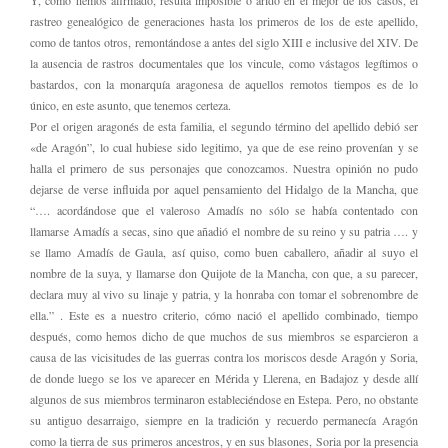
Y, como hemos afirmado, resulta imposible o árido en el mejor de los casos, el
rastreo genealógico de generaciones hasta los primeros de los de este apellido,
como de tantos otros, remontándose a antes del siglo XIII e inclusive del XIV. De
la ausencia de rastros documentales que los vincule, como vástagos legítimos o
bastardos, con la monarquía aragonesa de aquellos remotos tiempos es de lo
único, en este asunto, que tenemos certeza.
Por el origen aragonés de esta familia, el segundo término del apellido debió ser
«de Aragón”, lo cual hubiese sido legitimo, ya que de ese reino provenían y se
halla el primero de sus personajes que conozcamos. Nuestra opinión no pudo
dejarse de verse influida por aquel pensamiento del Hidalgo de la Mancha, que
“…. acordándose que el valeroso Amadís no sólo se había contentado con
llamarse Amadís a secas, sino que añadió el nombre de su reino y su patria …. y
se llamo Amadís de Gaula, así quiso, como buen caballero, añadir al suyo el
nombre de la suya, y llamarse don Quijote de la Mancha, con que, a su parecer,
declara muy al vivo su linaje y patria, y la honraba con tomar el sobrenombre de
ella.” . Este es a nuestro criterio, cómo nació el apellido combinado, tiempo
después, como hemos dicho de que muchos de sus miembros se esparcieron a
causa de las vicisitudes de las guerras contra los moriscos desde Aragón y Soria,
de donde luego se los ve aparecer en Mérida y Llerena, en Badajoz y desde allí
algunos de sus miembros terminaron estableciéndose en Estepa. Pero, no obstante
su antiguo desarraigo, siempre en la tradición y recuerdo permanecía Aragón
como la tierra de sus primeros ancestros, y en sus blasones, Soria por la presencia