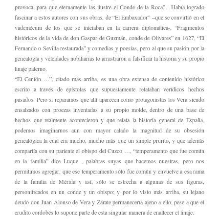
provoca, para que eternamente las ilustre el Conde de la Roca” . Había logrado
fascinar a estos autores con sus obras, de “El Embaxador” –que se convirtió en el
vademécum de los que se iniciaban en la carrera diplomática-, “Fragmentos
históricos de la vida de don Gaspar de Guzmán, conde de Olivares” en 1627, “El
Fernando o Sevilla restaurada” y comedias y poesías, pero al que su pasión por la
genealogía y veleidades nobiliarias lo arrastraron a falsificar la historia y su propio
linaje paterno.
“El Centón …”, citado más arriba, es una obra extensa de contenido histórico
escrito a través de epístolas que supuestamente relataban verídicos hechos
pasados. Pero si reparamos que allí aparecen como protagonistas los Vera siendo
ensalzados con proezas inventadas a su propio molde, dentro de una base de
hechos que realmente acontecieron y que relata la historia general de España,
podemos imaginarnos aun con mayor calado la magnitud de su obsesión
genealógica la cual era mucho, mucho más que un simple prurito, y que además
compartía con su pariente el obispo del Cuzco …, “temperamento que fue común
en la familia” dice Luque , palabras suyas que hacemos nuestras, pero nos
permitimos agregar, que ese temperamento sólo fue común y envuelve a esa rama
de la familia de Mérida y así, sólo se estrecha a algunas de sus figuras,
personificados en un conde y un obispo; y por lo visto más arriba, su lejano
deudo don Juan Alonso de Vera y Zárate permanecería ajeno a ello, pese a que el
erudito cordobés lo supone parte de esta singular manera de enaltecer el linaje.