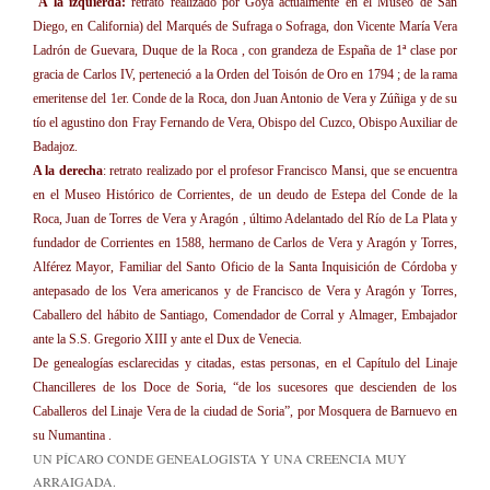
A la izquierda:
retrato realizado por Goya actualmente en el Museo de San
Diego, en California) del Marqués de Sufraga o Sofraga, don Vicente María Vera
Ladrón de Guevara, Duque de la Roca , con grandeza de España de 1ª clase por
gracia de Carlos IV, perteneció a la Orden del Toisón de Oro en 1794 ; de la rama
emeritense del 1er. Conde de la Roca, don Juan Antonio de Vera y Zúñiga y de su
tío el agustino don Fray Fernando de Vera, Obispo del Cuzco, Obispo Auxiliar de
Badajoz.
A la derecha
: retrato realizado por el profesor Francisco Mansi, que se encuentra
en el Museo Histórico de Corrientes, de un deudo de Estepa del Conde de la
Roca, Juan de Torres de Vera y Aragón , último Adelantado del Río de La Plata y
fundador de Corrientes en 1588, hermano de Carlos de Vera y Aragón y Torres,
Alférez Mayor, Familiar del Santo Oficio de la Santa Inquisición de Córdoba y
antepasado de los Vera americanos y de Francisco de Vera y Aragón y Torres,
Caballero del hábito de Santiago, Comendador de Corral y Almager, Embajador
ante la S.S. Gregorio XIII y ante el Dux de Venecia.
De genealogías esclarecidas y citadas, estas personas, en el Capítulo del Linaje
Chancilleres de los Doce de Soria, “de los sucesores que descienden de los
Caballeros del Linaje Vera de la ciudad de Soria”, por Mosquera de Barnuevo en
su Numantina .
UN PÍCARO CONDE GENEALOGISTA Y UNA CREENCIA MUY
ARRAIGADA.