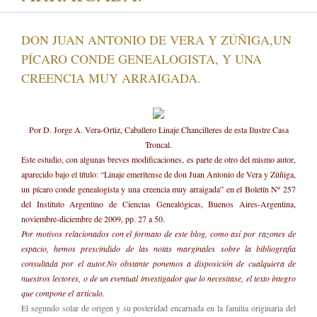
DON JUAN ANTONIO DE VERA Y ZÚÑIGA,UN
PÍCARO CONDE GENEALOGISTA, Y UNA
CREENCIA MUY ARRAIGADA.
Por D. Jorge A. Vera-Ortiz, Caballero Linaje Chancilleres de esta Ilustre Casa
Troncal.
Este estudio, con algunas breves modificaciones, es parte de otro del mismo autor,
aparecido bajo el título: “Linaje emeritense de don Juan Antonio de Vera y Zúñiga,
un pícaro conde genealogista y una creencia muy arraigada” en el Boletín Nº 257
del Instituto Argentino de Ciencias Genealógicas, Buenos Aires-Argentina,
noviembre-diciembre de 2009, pp. 27 a 50.
Por motivos relacionados con el formato de este blog, como así por razones de
espacio, hemos prescindido de las notas marginales sobre la bibliografía
consultada por el autor.No obstante ponemos a disposición de cualquiera de
nuestros lectores, o de un eventual investigador que lo necesitase, el texto íntegro
que compone el artículo.
El segundo solar de origen y su posteridad encarnada en la familia originaria del