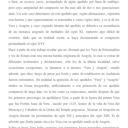
o bien, en escasos casos, acompañado de algún apellido por línea de ombligo,
pero cuya antigüedad del compuesto no iba más allá de dos o tres generaciones
atrás. Un solo caso detectamos en este apellido que, según afirmaciones, superaría
esta barrera y que supuestamente se remontaba a varios siglos atrás, y es el de los
Vera y Aragón, y cuyo segundo término del apellido se debería a su ascendencia
de un monarca aragonés de mediados del siglo XI, supuesto algo difícil de
sostener, dado que en realidad recién se haya documentado el compuesto
promediando el siglo XVI.
Hace a parte de este trabajo resaltar que no obstante que los Vera de Extremadura
y los de Estepa eran una misma familia originaria de Aragón, lo cual se extrae de
diferentes testimonios y declaraciones, sólo los de la última localidad, salvo
escasísimas excepciones, se llamaron a sí mismos “Vera y Aragón”, siendo
además, que ellos, luego de pasar por Soria y antes de establecerse en Andalucía
fueron extremeños. En realidad la aparición de los apellidos “Vera” y “Aragón”
unidos en forma inseparable, artificialmente o con pretensión de ser apellido
compuesto de larga data, vio la luz como ya expresamos, mucho después de que
los primeros personajes en apellidarse Vera, a partir de la figura del primer Vera
que fue Fortún Sanz de Vera , nacido por 1125, Senior de la villa de Vera del
Moncayo y Caballero de la Orden del Temple aragonesa , hicieran su irrupción en
Aragón durante las postrimerías de siglo XII y principios del siglo XIII. Es de
advertir que Zurita jamás cita a los Vera con su apellido unido al de Aragón .
Sobre el linaje Vera hubo cronistas que intentaron hacer maravillas genealógicas