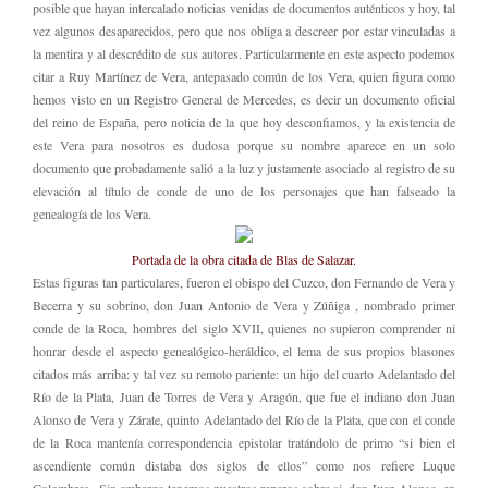
posible que hayan intercalado noticias venidas de documentos auténticos y hoy, tal
vez algunos desaparecidos, pero que nos obliga a descreer por estar vinculadas a
la mentira y al descrédito de sus autores. Particularmente en este aspecto podemos
citar a Ruy Martínez de Vera, antepasado común de los Vera, quien figura como
hemos visto en un Registro General de Mercedes, es decir un documento oficial
del reino de España, pero noticia de la que hoy desconfiamos, y la existencia de
este Vera para nosotros es dudosa porque su nombre aparece en un solo
documento que probadamente salió a la luz y justamente asociado al registro de su
elevación al título de conde de uno de los personajes que han falseado la
genealogía de los Vera.
Portada de la obra citada de Blas de Salazar.
Estas figuras tan particulares, fueron el obispo del Cuzco, don Fernando de Vera y
Becerra y su sobrino, don Juan Antonio de Vera y Zúñiga , nombrado primer
conde de la Roca, hombres del siglo XVII, quienes no supieron comprender ni
honrar desde el aspecto genealógico-heráldico, el lema de sus propios blasones
citados más arriba: y tal vez su remoto pariente: un hijo del cuarto Adelantado del
Río de la Plata, Juan de Torres de Vera y Aragón, que fue el indiano don Juan
Alonso de Vera y Zárate, quinto Adelantado del Río de la Plata, que con el conde
de la Roca mantenía correspondencia epistolar tratándolo de primo “si bien el
ascendiente común distaba dos siglos de ellos” como nos refiere Luque