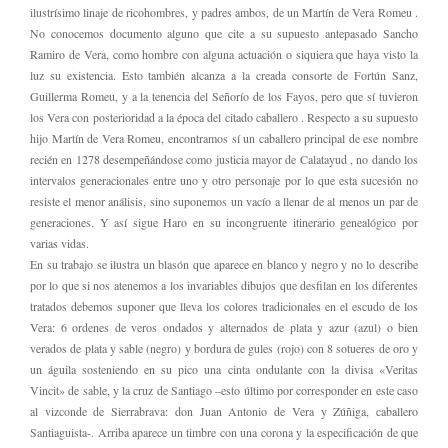
ilustrísimo linaje de ricohombres, y padres ambos, de un Martín de Vera Romeu .
No conocemos documento alguno que cite a su supuesto antepasado Sancho
Ramiro de Vera, como hombre con alguna actuación o siquiera que haya visto la
luz su existencia. Esto también alcanza a la creada consorte de Fortún Sanz,
Guillerma Romeu, y a la tenencia del Señorío de los Fayos, pero que sí tuvieron
los Vera con posterioridad a la época del citado caballero . Respecto a su supuesto
hijo Martín de Vera Romeu, encontramos sí un caballero principal de ese nombre
recién en 1278 desempeñándose como justicia mayor de Calatayud , no dando los
intervalos generacionales entre uno y otro personaje por lo que esta sucesión no
resiste el menor análisis, sino suponemos un vacío a llenar de al menos un par de
generaciones. Y así sigue Haro en su incongruente itinerario genealógico por
varias vidas.
En su trabajo se ilustra un blasón que aparece en blanco y negro y no lo describe
por lo que si nos atenemos a los invariables dibujos que desfilan en los diferentes
tratados debemos suponer que lleva los colores tradicionales en el escudo de los
Vera: 6 ordenes de veros ondados y alternados de plata y azur (azul) o bien
verados de plata y sable (negro) y bordura de gules (rojo) con 8 sotueres de oro y
un águila sosteniendo en su pico una cinta ondulante con la divisa «Veritas
Vincit» de sable, y la cruz de Santiago –esto último por corresponder en este caso
al vizconde de Sierrabrava: don Juan Antonio de Vera y Zúñiga, caballero
Santiaguista-. Arriba aparece un timbre con una corona y la especificación de que