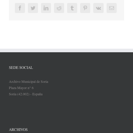
Facebook
Twitter
LinkedIn
Reddit
Tumblr
Pinterest
Vk
Correo
electrónic
SEDE SOCIAL
Archivo Municipal de Soria
Plaza Mayor n° 6
Soria (42.002) - España
ARCHIVOS