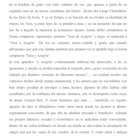
de la bordura de gules con ocho sotueres de oro, que aparece a partir de su
segunda cuna en las tierras castellanas del Duero , dentro del Linaje Chancilleres
de los Doce de Soria. Y es en Estepa, y en función de no olvidar su identidad de
origen, los Vera, ya muy lejos de su primitiva cuna, y en un momento del que no
nos ha a llegado la memoria ni testimonio alguno, donde debió cristalizarse la
forma compuesta: suponemos primero “Vera de Aragón” y luego su mutación a
“Vera y Aragón”. Tal vez no sepamos nunca cuándo y quién, aun cuando
adivinemos por qué esta familia enarboló por primera vez el apellido bajo la forma
compuesta “Vera y Aragón”.
Si este apéndice “y Aragón” evidentemente artificial fue interesado, o no, lo
ignoramos y mucho se podría especular al respecto, pero ¿acaso la leyenda no era
relatada por distintos cronistas de diferentes épocas?…, así estaban escritos tan
valerosos hechos desde tiempo inmemorial, y los autores que los recordaban (ver
más abajo) gozaban de prestigio y fama, incluso, algunos de ellos habían sido
acreditados por la confianza del mismo monarca, con su desempeño como reyes
de armas (Gracia Dei). Y como humanos que eran …. satisfecho su orgullo,
algunos de ellos la difundieron como cierta hasta donde les alcanzó el aliento,
seguramente conscientes de que ello les añadiría prosapia y beneficios. Además
los propios intereses sociales y económicos así lo indicaban como conveniente,
dentro de un orden nobiliario en donde era tenida en alta estima la circulación de
sangre real por las venas de los vasallos de la corona. Y como cierta y antigua