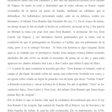
deshonesto amor con este caballero, y por ello fue puesta en prisión en el castillo
de Nájera. Se juntó la corte y determinó que la reina salvara su honor, según
costumbre de la época, en juicio de batalla, mediante un caballero que la
defendiese. No habiéndose presentado nadie, salió en su defensa, contra sus
hermanos, el infante Don Ramiro hijo bastardo del rey (*). Ya en trance de armas,
un monje al que le fue revelado el hecho en confesión, aconsejó al rey y fue puesta
en libertad la reina con gran loor para Don Ramiro. A instancias del rey, Don
García (de Nájera) y sus hermanos fueron perdonados por la reina, con la
condición de que el primogénito no heredase a Castilla, que era patrimonio de la
reina, pero sí se le entregó Navarra . Si bien esta historia es algo singular, hasta
aquí es lo relatado por el prestigioso Zurita. Esta antigua crónica habría ocurrido
alrededor del año 1030, en donde el encuentro de armas no se dio, y para nada
aparecen los citados infantes don Luis y don Carlos que refiere López de Haro.
(*) A partir de aquí comienza la leyenda que dice: “Don Ramiro el Alnado, salió al
campo el día fijado llevando sobre las armas una sobreveste bordada con veros, y
un águila sobre celada en lugar de penacho con un lema que decía “Veritas Vincit”
a defender la justicia y salvar la honra de la Reina. De allí el apellido “Vera” en los
supuestos hijos, Don Carlos y Don Luis, del infante Don Ramiro que fuera luego
primer Rey de Aragón” .
Por lo dicho es que es bueno citar aquí la verdadera descendencia que tuvo el rey
don Ramiro I de Aragón, hijo natural de Sancho III el Mayor, rey de Navarra y de
doña Sancha de Aybar, la cual ha sido esclarecida. De su matrimonio, en 1036,