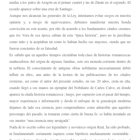
unidas a los palos de Aragón en el primer cuartel y las de Zárate en el segundo. El
escudo aparece sobre una cruz de Santiago .
Aunque nos alcanzan las generales de la Ley, intentamos evitar sesgos en nuestra
opinión y, a riesgo de equivocarnos, debemos manifestar nuestra honda
convicción en este asunto, por ello de acuerdo a los fundamentos citados creemos
que los Vera de esa época sabían de esta “épica historia”, pero no la percibían
como mito y la aceptaban tal como lo habían hecho sus mayores, siendo que no
fueron concientes de su falsedad.
Es sabido que en aquellos tiempos circulaban toda clase de historias romancescas
enaltecedoras del origen de algunas familias, esto era moneda corriente dentro de
la nobleza. El conocimiento de antiguas obras nobiliarias necesariamente debió
influir en ellos, aun antes de la lectura de las publicaciones de los citados
cronistas, así como el autor del presente estudio, en sus 20 años, creía en ella,
cuando llegó a sus manos un ejemplar del Nobiliario de Carlos Calvo, en donde
aparece la citada historia romancesca ; luego, por supuesto con el pasar del tiempo,
mayor experiencia e información y desde el enfoque de la genealogía moderna
dejamos de lado esa creencia, pero comprendimos como admisible que aquellos
personajes del pasado, la tomaran como cierta de buena fe: se había instalado en
sus mentes “una creencia muy arraigada”.
Nada de lo escrito sobre ese legendario y novelesco origen Real, ha sido probado,
ni fundamentado seriamente siquiera como hipótesis medianamente sustentable .