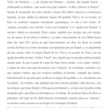
Veros de fortaleza, – y un Águila por firmeza – encima, por grande honor, –
publicando la nobleza – que asoló con gran crudeza – el Rey Alfonso el Mayor” .
Según de desprende de estas estrofas, Gracia Dei debió conocer la romancesca
leyenda, ya que aluden al supuesto origen del apellido Vera y de su escudo. Si
bien no establece ninguna vinculación genealógica, su cita a don Carlos de
Aragón, asociado a las estrofas “veros por fortaleza” y el “águila por firmeza” a
nuestro criterio es elocuente. Estas coplas, también nos revelan que este monje,
rey de armas de los Reyes Católicos, ya tenía conocimiento de esta fábula hacia
fines del siglo XV, época en que transcurrieron sus días. Es decir, la remota
crónica histórica ya corría vinculada a la legendaria por ese tiempo, y la antigüedad
de este cuento sobre el origen Regio de los Vera y su escudo de Veros con un
águila llevando el lema “Veritas Vincit” nos sugiere que la leyenda estaba instalada
mucho antes de que a partir de López de Haro fuera echada “a los cuatro vientos”
y quien no hace más que incorporar esas “noticias” en su trabajo, contrario a lo
que sugiere Olmos: que ese cronista modificó la historia –relatada por Zurita-
introduciendo la leyenda para justificar el origen del apellido y su vinculación con
la realeza . Ya veremos más adelante que hay todavía ejemplos más precisos, con
las noticias que traen Martel y Mosquera de Barnuevo, de que esta leyenda estaba
instalada antes que Haro la introdujera en su trabajo. El cronista López de Haro, a
principios del siglo XVII, debió basarse en pretéritos autores para sus “noticias”,
en donde el más cercano en su tiempo era Velazquez de Mena.