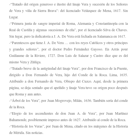
-“Tratado del origen generoso e ilustre del linaje Vera y sucesión de los Señores
de Vera y villa de Sierra Brava”: del licenciado Velázquez de Mena, 1617. Sin
Lugar.
-“Primera junta de sangre imperial de Roma, Alemania y Constantinopla con la
Real de Castilla y algunas sucesiones de ella”, por el licenciado Silva de Chaves.
Sin lugar, pero la dedicatoria a J. A. De Vera está fechada en Salamanca en 1617.
-“Parentescos que tiene J. A. De Vera … con los reyes Católicos y otros príncipes
y grandes señores”, por el doctor Pedro Fernández Gayoso. En Arrás pour
Guillaume de la Riviere, 1727. Don Luis de Salazar y Castro dice que es del
mismo Vera y Zúñiga.
-“Tratado breve de la antigüedad del linaje Vera”, por don Francisco de la Puente,
dirigido a Don Fernando de Vera, hijo del Conde de la Roca. Lima, 1635.
Atribuido a don Fernando de Vera, Obispo del Cuzco. Aquí, desde la primera
página, se deja sentado que el apellido y linaje Vera tuvo su origen poco después
que Roma y aun antes.
-“Árbol de los Vera”, por Juan Mogrovejo, Milán, 1636. También sería del conde
de la Roca.
-“Elogio de los ascendientes de don Juan A. de Vera”, por Juan Martínez
Bahamonde, posiblemente impreso antes de 1627. Atribuido al conde de la Roca.
-“Historia de los Veras”, por Juan de Mena, citado en los márgenes de la Historia
de Mérida. Sin noticias.