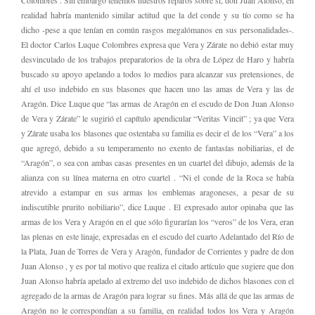
Colombres . Sin embargo tenemos nuestros reparos sobre si, don Juan Alonso, en
realidad habría mantenido similar actitud que la del conde y su tío como se ha
dicho -pese a que tenían en común rasgos megalómanos en sus personalidades-.
El doctor Carlos Luque Colombres expresa que Vera y Zárate no debió estar muy
desvinculado de los trabajos preparatorios de la obra de López de Haro y habría
buscado su apoyo apelando a todos lo medios para alcanzar sus pretensiones, de
ahí el uso indebido en sus blasones que hacen uno las amas de Vera y las de
Aragón. Dice Luque que “las armas de Aragón en el escudo de Don Juan Alonso
de Vera y Zárate” le sugirió el capítulo apendicular “Veritas Vincit” ; ya que Vera
y Zárate usaba los blasones que ostentaba su familia es decir el de los “Vera” a los
que agregó, debido a su temperamento no exento de fantasías nobiliarias, el de
“Aragón”, o sea con ambas casas presentes en un cuartel del dibujo, además de la
alianza con su línea materna en otro cuartel . “Ni el conde de la Roca se había
atrevido a estampar en sus armas los emblemas aragoneses, a pesar de su
indiscutible prurito nobiliario”, dice Luque . El expresado autor opinaba que las
armas de los Vera y Aragón en el que sólo figurarían los “veros” de los Vera, eran
las plenas en este linaje, expresadas en el escudo del cuarto Adelantado del Río de
la Plata, Juan de Torres de Vera y Aragón, fundador de Corrientes y padre de don
Juan Alonso , y es por tal motivo que realiza el citado artículo que sugiere que don
Juan Alonso habría apelado al extremo del uso indebido de dichos blasones con el
agregado de la armas de Aragón para lograr su fines. Más allá de que las armas de
Aragón no le correspondían a su familia, en realidad todos los Vera y Aragón