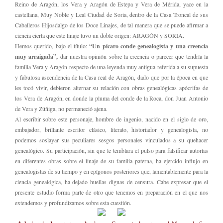
Reino de Aragón, los Vera y Aragón de Estepa y Vera de Mérida, yace en la
castellana, Muy Noble y Leal Ciudad de Soria, dentro de la Casa Troncal de sus
Caballeros Hijosdalgo de los Doce Linajes, de tal manera que se puede afirmar a
ciencia cierta que este linaje tuvo un doble origen: ARAGÓN y SORIA.
Hemos querido, bajo el título:
“Un pícaro conde genealogista y una creencia
muy arraigada”,
dar nuestra opinión sobre la creencia o parecer que tendría la
familia Vera y Aragón respecto de una leyenda muy antigua referida a su supuesta
y fabulosa ascendencia de la Casa real de Aragón, dado que por la época en que
les tocó vivir, debieron alternar su relación con obras genealógicas apócrifas de
los Vera de Aragón, en donde la pluma del conde de la Roca, don Juan Antonio
de Vera y Zúñiga, no permaneció ajena.
Al escribir sobre este personaje, hombre de ingenio, nacido en el siglo de oro,
embajador, brillante escritor clásico, literato, historiador y genealogista, no
podemos soslayar sus peculiares sesgos personales vinculados a su quehacer
genealógico. Su participación, sin que le temblara el pulso para falsificar autorías
en diferentes obras sobre el linaje de su familia paterna, ha ejercido influjo en
genealogistas de su tiempo y en epígonos posteriores que, lamentablemente para la
ciencia genealógica, ha dejado huellas dignas de censura. Cabe expresar que el
presente estudio forma parte de otro que tenemos en preparación en el que nos
extendemos y profundizamos sobre esta cuestión.