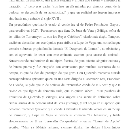
naturalidad, un abandono, una gracia elegante y urbana que sazona y embellece la
narración …” pero esas cartas ”son hoy en día miradas por algunos como de fe
dudosa: se desconfía de su autenticidad” y que en realidad no fueron impresas
sino hasta muy entrado el siglo XVII .
Un pseudónimo que habría usado el conde fue el de Pedro Fernández Gayoso
para escribir en 1627: “Parentescos que tiene D. Juan de Vera y Zúñiga, señor de
las villas de Torremayor … con los Reyes Católicos”, citado más abajo. Tampoco
vaciló en descuidar sus escrúpulos para atribuir a Lope de Vega, una comedia que
versaba sobre su propia familia llamada “El Desprecio de Lomas” , no obstante y
con el agravante de tener con este eminente escritor ¡una suerte de amistad!.
Nuestro conde era hombre de múltiples facetas, de gran talento, singular cultura y
de buena pluma y fue elogiado con entusiasmo por muchos escritores de su
tiempo, lo que da idea del prestigio de que gozó. Con Quevedo mantenía nutrida
correspondencia epistolar, quien en una carta dirigida al secretario real, Francisco
de Oviedo, le pide que le de noticias del “venerable conde de la Roca” y que le
“avise en qué figura de demonio anda, que lo quiero saber” , estas palabras de
Francisco de Quevedo y Villegas, nos sugiere una suerte de definición sobre
ciertas aristas de la personalidad de Vera y Zúñiga, y del sesgo en el aprecio que
debieron mantener Quevedo y el conde. Cervantes le ofrenda versos en su “Viaje
de Parnaso”, y Lope de Vega le dedicó su comedia “La felisarda”, y habla
elogiosamente de él en “Jerusalén Conquistada” y en su “Laurel de Apolo”
escribe: “Mas ya Mérida antigua, siempre ilustre, las dulces Hipocrénides