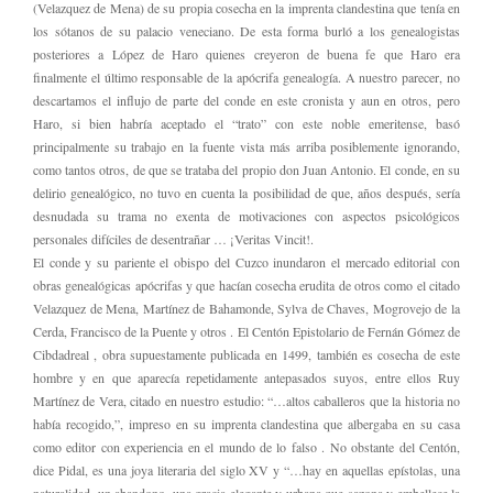
(Velazquez de Mena) de su propia cosecha en la imprenta clandestina que tenía en
los sótanos de su palacio veneciano. De esta forma burló a los genealogistas
posteriores a López de Haro quienes creyeron de buena fe que Haro era
finalmente el último responsable de la apócrifa genealogía. A nuestro parecer, no
descartamos el influjo de parte del conde en este cronista y aun en otros, pero
Haro, si bien habría aceptado el “trato” con este noble emeritense, basó
principalmente su trabajo en la fuente vista más arriba posiblemente ignorando,
como tantos otros, de que se trataba del propio don Juan Antonio. El conde, en su
delirio genealógico, no tuvo en cuenta la posibilidad de que, años después, sería
desnudada su trama no exenta de motivaciones con aspectos psicológicos
personales difíciles de desentrañar … ¡Veritas Vincit!.
El conde y su pariente el obispo del Cuzco inundaron el mercado editorial con
obras genealógicas apócrifas y que hacían cosecha erudita de otros como el citado
Velazquez de Mena, Martínez de Bahamonde, Sylva de Chaves, Mogrovejo de la
Cerda, Francisco de la Puente y otros . El Centón Epistolario de Fernán Gómez de
Cibdadreal , obra supuestamente publicada en 1499, también es cosecha de este
hombre y en que aparecía repetidamente antepasados suyos, entre ellos Ruy
Martínez de Vera, citado en nuestro estudio: “…altos caballeros que la historia no
había recogido,”, impreso en su imprenta clandestina que albergaba en su casa
como editor con experiencia en el mundo de lo falso . No obstante del Centón,
dice Pidal, es una joya literaria del siglo XV y “…hay en aquellas epístolas, una