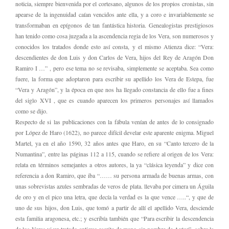
noticia, siempre bienvenida por el cortesano, algunos de los propios cronistas, sin
apearse de la ingenuidad caían vencidos ante ella, y a coro e invariablemente se
transformaban en epígonos de tan fantástica historia. Genealogistas prestigiosos
han tenido como cosa juzgada a la ascendencia regia de los Vera, son numerosos y
conocidos los tratados donde esto así consta, y el mismo Atienza dice: “Vera:
descendientes de don Luis y don Carlos de Vera, hijos del Rey de Aragón Don
Ramiro I …” , pero ese tema no se revisaba, simplemente se aceptaba. Sea como
fuere, la forma que adoptaron para escribir su apellido los Vera de Estepa, fue
“Vera y Aragón”, y la época en que nos ha llegado constancia de ello fue a fines
del siglo XVI , que es cuando aparecen los primeros personajes así llamados
como se dijo.
Respecto de si las publicaciones con la fábula venían de antes de lo consignado
por López de Haro (1622), no parece difícil develar este aparente enigma. Miguel
Martel, ya en el año 1590, 32 años antes que Haro, en su “Canto tercero de la
Numantina”, entre las páginas 112 a 115, cuando se refiere al origen de los Vera:
relata en términos semejantes a otros autores, la ya “clásica leyenda” y dice con
referencia a don Ramiro, que iba “…… su persona armada de buenas armas, con
unas sobrevistas azules sembradas de veros de plata. llevaba por cimera un Águila
de oro y en el pico una letra, que decía la verdad es la que vence …..“, y que de
uno de sus hijos, don Luis, que tomó a partir de allí el apellido Vera, desciende
esta familia aragonesa, etc.; y escribía también que “Para escribir la descendencia