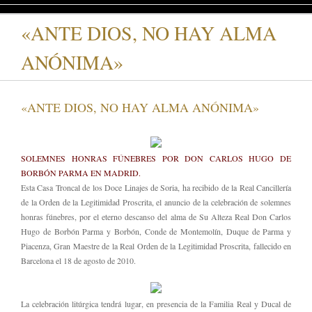
«ANTE DIOS, NO HAY ALMA
ANÓNIMA»
«ANTE DIOS, NO HAY ALMA ANÓNIMA»
SOLEMNES HONRAS FÚNEBRES POR DON CARLOS HUGO DE
BORBÓN PARMA EN MADRID.
Esta Casa Troncal de los Doce Linajes de Soria, ha recibido de la Real Cancillería
de la Orden de la Legitimidad Proscrita, el anuncio de la celebración de solemnes
honras fúnebres, por el eterno descanso del alma de Su Alteza Real Don Carlos
Hugo de Borbón Parma y Borbón, Conde de Montemolín, Duque de Parma y
Piacenza, Gran Maestre de la Real Orden de la Legitimidad Proscrita, fallecido en
Barcelona el 18 de agosto de 2010.
La celebración litúrgica tendrá lugar, en presencia de la Familia Real y Ducal de