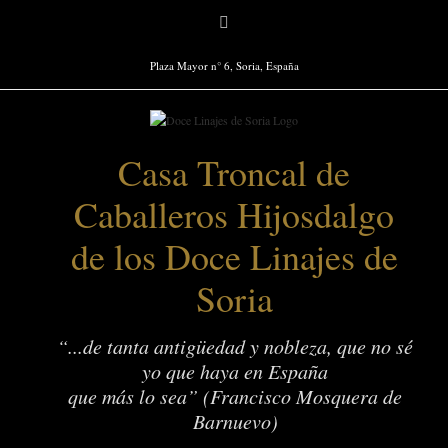
Saltar
Facebook
al
contenido
Plaza Mayor n° 6, Soria, España
Casa Troncal de
Caballeros Hijosdalgo
de los Doce Linajes de
Soria
“...de tanta antigüedad y nobleza, que no sé
yo que haya en España
que más lo sea” (Francisco Mosquera de
Barnuevo)