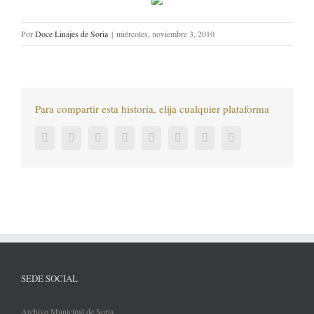
Por
Doce Linajes de Soria
|
miércoles, noviembre 3, 2010
Para compartir esta historia, elija cualquier plataforma
Facebook
Twitter
LinkedIn
Reddit
Tumblr
Pinterest
Vk
Correo
electrónico
SEDE SOCIAL
Archivo Municipal de Soria