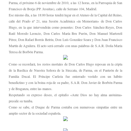
Parma, el próximo 6 de noviembre de 2010, a las 12 horas, en la Parroquia de San
Francisco de Borja (PP. Jesuitas), calle de Serrano 104, Madrid.
Ese mismo día, a las 18:00 horas tendrá lugar en el Ateneo de la Capital del Reino,
calle del Prado nº 21, una Sesión Académica «in Memoriam» de Don Carlos
Hugo, en la que intervendrán como ponentes: Don Carlos Sánchez-Reyes, Don
Raúl Morodo Leoncio, Don Carlos María Bru Purón, Don Manuel Martorell
Pérez, Don Rafael Borrás Betriu, Don Luís González Seara y Don Juan Francisco
Martín de Aguilera. El acto será cerrado con unas palabras de S.A.R. Doña María
Teresa de Borbón Parma.
Como se recordará, los restos mortales de Don Carlos Hugo reposan en la cripta
de la Basílica de Nuestra Señora de la Steccata, de Parma, en el Panteón de la
Familia Ducal. El Príncipe Carlista fue enterrado vestido con un hábito
benedictino y con la boina roja de su padre, S.A.R. Don Javier de Borbón Parma
y de Braganza, entre las manos.
Respetando su expreso deseo, el epitafio «Ante Dios no hay alma anónima»
preside su tumba.
Como se sabe, el Duque de Parma contaba con numerosas simpatías entre un
amplio sector de la sociedad española.