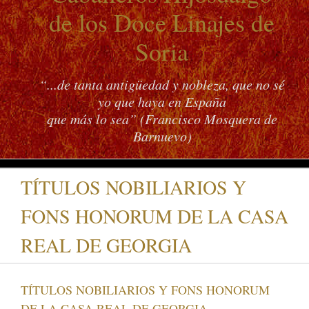
de los Doce Linajes de
Soria
“...de tanta antigüedad y nobleza, que no sé
yo que haya en España
que más lo sea” (Francisco Mosquera de
Barnuevo)
TÍTULOS NOBILIARIOS Y
FONS HONORUM DE LA CASA
REAL DE GEORGIA
TÍTULOS NOBILIARIOS Y FONS HONORUM
DE LA CASA REAL DE GEORGIA