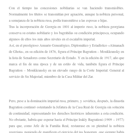
Con el tiempo las concesiones nobiliarias se van haciendo transmisibles.
Normalmente los títulos se transmitían por agnación, aunque la nobleza personal,
a semejanza de la nobleza rusa, podía transmitirse a las esposas e hijas.
Tras la incorporación de Georgia en 1801 al imperio ruso, la nobleza georgiana
conserva su estatus nobiliario y los bagrátidas su condición principesca, ocupando
algunos de ellos los más altos niveles en el escalafón imperial.
Así, en el prestigioso Anuario Genealógico, Diplomático y Estadístico «Almanach
de Ghota», en su edición de 1876, figura el Príncipe Bagration – Moukkransky en
la lista de Senadores como Secretario de Estado. Y en la edición de 1917, año que
marca el fin de una época y de un estilo de vida, también figura el Príncipe
Bagration – Moukkransky en un elevado rango de la Corte Imperial: General al
servicio de Su Majestad, miembro de la Casa Militar del Zar.
Pero, pese a la dominación imperial rusa, primero, y soviética, después, la dinastía
Bagration continuó ostentando la Jefatura de la Casa Real de Georgia sin solución
de continuidad, representando los derechos históricos inherentes a esta condición.
No obstante, habría que esperar hasta el Príncipe Irakly Bagrationi (1909 – 1977)
para que, como Jefe de la Familia Real, restaurase en su plenitud la nobleza
georgiana, poniendo de manifiesto el ejercicio del ius honorum, que siempre había