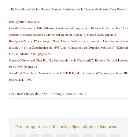
Dr.Frco.Manuel de las Heras y Borrero, Presidente de la Diputación de esta Casa Troncal
Bibliografía Consultada:
Ceballos-Escalera y Gila Alfonso, Cuadernos de Ayala, no. 10 (reseña de la obra “Las
Ordenes y Condecoraciones Civiles del Reino de España”), Madrid 2002, página 5.
Rodríguez-Zapata Pérez Jorge, “Los Títulos Nobiliarios en nuestro Constitucionalismo
histórico y en la Constitución de 1978”, in “Compendio de Derecho Nobiliario”, Editorial
Civitas, Madrid 2002, página 55.
Gayre of Gayre and Nigg R., “Le Crépuscule de la Chevalerie”, Editions Fernand Lanore,
Paris 1975, página 15.
Jean-Fred Tourtchine, Manuscrites du C.E.D.R.E, «Le Royaume d’Espagne», volume III,
página 131, 1996.
Por
Doce Linajes de Soria
|
domingo, julio 11, 2010
Para compartir esta historia, elija cualquier plataforma