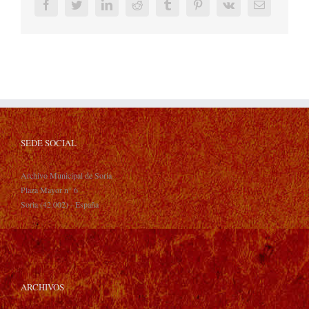
Facebook
Twitter
LinkedIn
Reddit
Tumblr
Pinterest
Vk
Correo
electrónic
SEDE SOCIAL
Archivo Municipal de Soria
Plaza Mayor n° 6
Soria (42.002) - España
ARCHIVOS