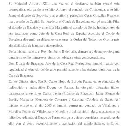
Su Majestad Alfonso XIII, una vez en el destierro, también ejerció esta
prerrogativa, otorgando a su hijo Alfonso el condado de Covadonga, a su hijo
Jaime el ducado de Segovia, y al escritor y periodista Cesar González Ruano el
marquesado de Cagijal. Su heredero, el Conde de Barcelona, otorgó a su hija Pilar
el ducado de Badajoz y a su hija Margarita el ducado de Soria, haciendo uso de
sus facultades como Jefe de la Casa Real de España. Además, el Conde de
Barcelona discernió en diferentes ocasiones la Orden del Toison de Oro, la más
alta distinción de la monarquía española.
De la misma manera, el Rey Humberto II de Italia, efímero rey de mayo, otorgaría
durante su exilio numerosos títulos de nobleza y otras condecoraciones.
Don Duarte de Braganza, Jefe de la Casa Real Portuguesa, también realiza con
regularidad el ejercicio del derecho premial atinente a las órdenes dinásticas de la
Casa de Braganza.
En los últimos años, S.A.R. Carlos Hugo de Borbón Parma, en su condición de
indiscutido e indiscutible Duque de Parma, ha otorgado diferentes títulos
parmesanos a sus hijos Carlos Javier (Príncipe de Piacenza), Jaime (Conde de
Bardi), Margarita (Condesa de Colorno) y Carolina (Condesa de Sala). Así
mismo, otorgó en el año 2003 el también parmesano condado de Villalonga y
Morell a Felipe de Villalonga y Morell, su fiel servidor, desgraciadamente ya
fallecido. Además, el Duque de Parma otorga, a quienes considera merecedores de
ello, con el pleno reconocimiento y aceptación del estado italiano, la Orden