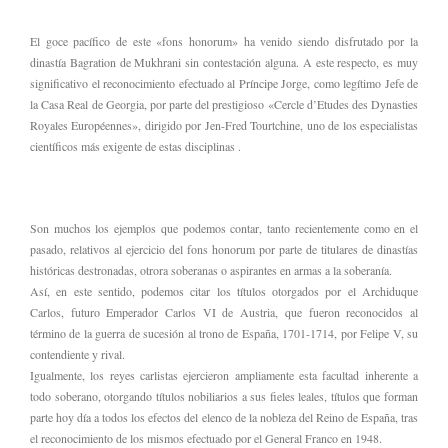
El goce pacífico de este «fons honorum» ha venido siendo disfrutado por la
dinastía Bagration de Mukhrani sin contestación alguna. A este respecto, es muy
significativo el reconocimiento efectuado al Príncipe Jorge, como legítimo Jefe de
la Casa Real de Georgia, por parte del prestigioso «Cercle d’Etudes des Dynasties
Royales Européennes», dirigido por Jen-Fred Tourtchine, uno de los especialistas
científicos más exigente de estas disciplinas .
Son muchos los ejemplos que podemos contar, tanto recientemente como en el
pasado, relativos al ejercicio del fons honorum por parte de titulares de dinastías
históricas destronadas, otrora soberanas o aspirantes en armas a la soberanía.
Así, en este sentido, podemos citar los títulos otorgados por el Archiduque
Carlos, futuro Emperador Carlos VI de Austria, que fueron reconocidos al
término de la guerra de sucesión al trono de España, 1701-1714, por Felipe V, su
contendiente y rival.
Igualmente, los reyes carlistas ejercieron ampliamente esta facultad inherente a
todo soberano, otorgando títulos nobiliarios a sus fieles leales, títulos que forman
parte hoy día a todos los efectos del elenco de la nobleza del Reino de España, tras
el reconocimiento de los mismos efectuado por el General Franco en 1948.