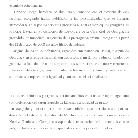
ostentado esta dinastía.
El Príncipe Jorge, heredero de don Irakly, continuó con el ejercicio de esta
facultad, otorgando títulos nobiliarios a las personalidades que se hicieran
merecedoras a ello por los servicios prestados a la causa monárquica georgiana. El
Príncipe David, en su condición de nuevo Jefe de la Casa Real de Georgia, ha
procedido, de inmediato, al ejercicio de la prerrogativa premial, otorgando a partir
del 12 de marzo de 2008 diversos títulos de nobleza.
El original de los títulos nobiliarios, expedidos ante notario en Tibilisi, la capital de
Georgia, y en la lengua nacional, son traducidos al inglés por traductor jurado, que
garantiza la fidelidad de la transcripción. Los Ministerios de Justicia y Relaciones
Exteriores de Georgia, por su parte, certifican con la firma y sello de sus
autoridades competentes la legalidad y constancia del acto realizado.
Los títulos nobiliarios georgianos son transmisibles en la línea de la primogenitura
con preferencia del varón respecto de la hembra a igualdad de grado.
Un escogido y selecto grupo de personalidades, que han destacado por su
devoción a la dinastía Bagration de Mukhrani, conforman hoy la nómina de la
Nobleza Titulada de Georgia a la espera de la restauración de la monarquía en este
país, símbolo de su soberanía y exponente de sus mejores días de gloria.