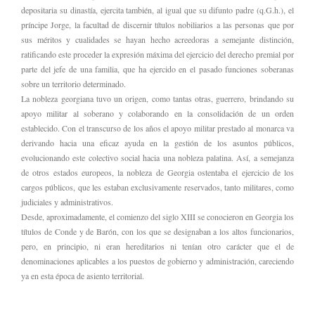
depositaria su dinastía, ejercita también, al igual que su difunto padre (q.G.h.), el
príncipe Jorge, la facultad de discernir títulos nobiliarios a las personas que por
sus méritos y cualidades se hayan hecho acreedoras a semejante distinción,
ratificando este proceder la expresión máxima del ejercicio del derecho premial por
parte del jefe de una familia, que ha ejercido en el pasado funciones soberanas
sobre un territorio determinado.
La nobleza georgiana tuvo un origen, como tantas otras, guerrero, brindando su
apoyo militar al soberano y colaborando en la consolidación de un orden
establecido. Con el transcurso de los años el apoyo militar prestado al monarca va
derivando hacia una eficaz ayuda en la gestión de los asuntos públicos,
evolucionando este colectivo social hacia una nobleza palatina. Así, a semejanza
de otros estados europeos, la nobleza de Georgia ostentaba el ejercicio de los
cargos públicos, que les estaban exclusivamente reservados, tanto militares, como
judiciales y administrativos.
Desde, aproximadamente, el comienzo del siglo XIII se conocieron en Georgia los
títulos de Conde y de Barón, con los que se designaban a los altos funcionarios,
pero, en principio, ni eran hereditarios ni tenían otro carácter que el de
denominaciones aplicables a los puestos de gobierno y administración, careciendo
ya en esta época de asiento territorial.