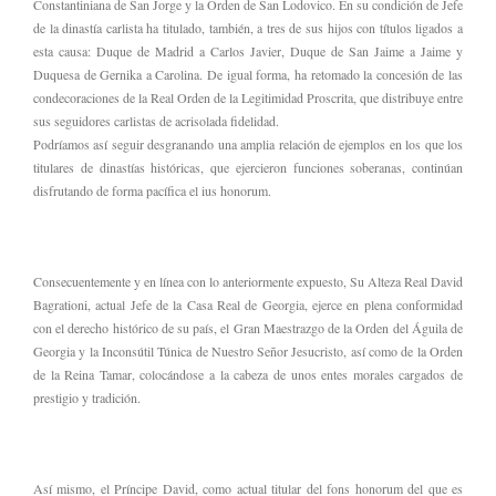
Constantiniana de San Jorge y la Orden de San Lodovico. En su condición de Jefe
de la dinastía carlista ha titulado, también, a tres de sus hijos con títulos ligados a
esta causa: Duque de Madrid a Carlos Javier, Duque de San Jaime a Jaime y
Duquesa de Gernika a Carolina. De igual forma, ha retomado la concesión de las
condecoraciones de la Real Orden de la Legitimidad Proscrita, que distribuye entre
sus seguidores carlistas de acrisolada fidelidad.
Podríamos así seguir desgranando una amplia relación de ejemplos en los que los
titulares de dinastías históricas, que ejercieron funciones soberanas, continúan
disfrutando de forma pacífica el ius honorum.
Consecuentemente y en línea con lo anteriormente expuesto, Su Alteza Real David
Bagrationi, actual Jefe de la Casa Real de Georgia, ejerce en plena conformidad
con el derecho histórico de su país, el Gran Maestrazgo de la Orden del Águila de
Georgia y la Inconsútil Túnica de Nuestro Señor Jesucristo, así como de la Orden
de la Reina Tamar, colocándose a la cabeza de unos entes morales cargados de
prestigio y tradición.
Así mismo, el Príncipe David, como actual titular del fons honorum del que es