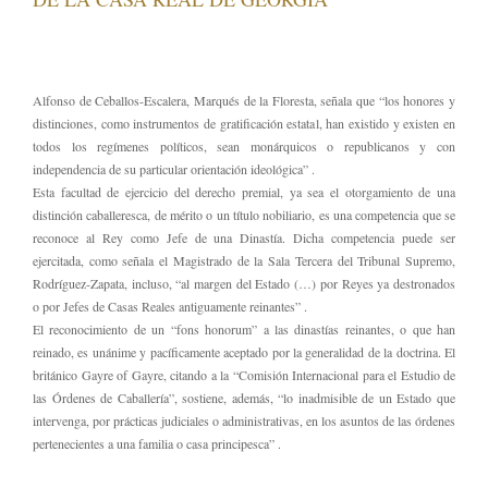
Alfonso de Ceballos-Escalera, Marqués de la Floresta, señala que “los honores y
distinciones, como instrumentos de gratificación estatal, han existido y existen en
todos los regímenes políticos, sean monárquicos o republicanos y con
independencia de su particular orientación ideológica” .
Esta facultad de ejercicio del derecho premial, ya sea el otorgamiento de una
distinción caballeresca, de mérito o un título nobiliario, es una competencia que se
reconoce al Rey como Jefe de una Dinastía. Dicha competencia puede ser
ejercitada, como señala el Magistrado de la Sala Tercera del Tribunal Supremo,
Rodríguez-Zapata, incluso, “al margen del Estado (…) por Reyes ya destronados
o por Jefes de Casas Reales antiguamente reinantes” .
El reconocimiento de un “fons honorum” a las dinastías reinantes, o que han
reinado, es unánime y pacíficamente aceptado por la generalidad de la doctrina. El
británico Gayre of Gayre, citando a la “Comisión Internacional para el Estudio de
las Órdenes de Caballería”, sostiene, además, “lo inadmisible de un Estado que
intervenga, por prácticas judiciales o administrativas, en los asuntos de las órdenes
pertenecientes a una familia o casa principesca” .