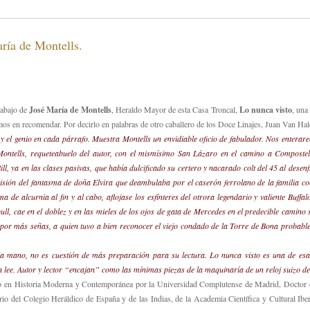
ía de Montells.
abajo de
José María de Montells
, Heraldo Mayor de esta Casa Troncal,
Lo nunca visto
, una
mos en recomendar. Por decirlo en palabras de otro caballero de los Doce Linajes, Juan Van Hal
o y el genio en cada párrafo. Muestra Montells un envidiable oficio de fabulador. Nos entera
Montells, requeteabuelo del autor, con el mismísimo San Lázaro en el camino a Composte
ill, ya en las clases pasivas, que había dulcificado su certero y nacarado colt del 45 al dese
visión del fantasma de doña Elvira que deambulaba por el caserón ferrolano de la familia c
 de alcurnia al fin y al cabo, aflojase los esfínteres del otrora legendario y valiente Buffa
l, cae en el doblez y en las mieles de los ojos de gata de Mercedes en el predecible camino 
a por más señas, a quien tuvo a bien reconocer el viejo condado de la Torre de Bona probab
la mano, no es cuestión de más preparación para su lectura. Lo nunca visto es una de esa
n lee. Autor y lector “encajan” como las mínimas piezas de la maquinaría de un reloj suizo de
 en Historia Moderna y Contemporánea por la Universidad Complutense de Madrid, Doctor e
o del Colegio Heráldico de España y de las Indias, de la Academia Científica y Cultural Ib