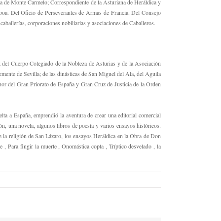
ra de Monte Carmelo; Correspondiente de la Asturiana de Heráldica y
isboa. Del Oficio de Perseverantes de Armas de Francia. Del Consejo
ballerías, corporaciones nobiliarias y asociaciones de Caballeros.
a; del Cuerpo Colegiado de la Nobleza de Asturias y de la Asociación
ente de Sevilla; de las dinásticas de San Miguel del Ala, del Aguila
nor del Gran Priorato de España y Gran Cruz de Justicia de la Orden
elta a España, emprendió la aventura de crear una editorial comercial
ión, una novela, algunos libros de poesía y varios ensayos históricos.
e la religión de San Lázaro, los ensayos Heráldica en la Obra de Don
, Para fingir la muerte , Onomástica copta , Tríptico desvelado , la