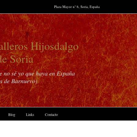
Plaza Mayor n° 6, Soria, España
lleros Hijosdalgo
de Soria
ue no sé yo que haya en España
a de Barnuevo)
Blog
Links
Contacto