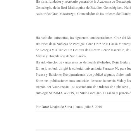
Historia, fundador y secretario general de la Academia de Genealog
Genealogía, de la Real Mallorquina de Estudios Genealógicos, Herál
Asesor del Gran Maestrazgo. Comendador de las ordenes de Cisneros, 
Ha recibido, entre otras, las siguientes condecoraciones: Cruz del 
Histórica de la Nobleza de Portugal. Gran Cruz de la Causa Monárqui
de Georgia y la Túnica sin Costura de Nuestro Señor Jesucristo, de
Militar y Hospitalaria de San Lázaro.
Ha sido director de varias revistas de poesía (Poliedro, Doña Berta y
En su juventud, dirigió la editorial universitaria Parnaso 70, para 
Prensa y Ediciones Iberoamericanas que publicó algunos títulos indisp
Entre sus publicaciones mas conocidas destacan la novela Vida y hec
Ramón del Valle-Inclán , El Diccionario de Ordenes de Caballería , 
antología SUMMA ARTIS, El Nudo Gordiano, El asalto al palacio de
Por
Doce Linajes de Soria
|
lunes, julio 5, 2010