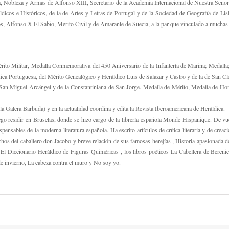
ía, Nobleza y Armas de Alfonso XIII, Secretario de la Academia Internacional de Nuestra Seño
dicos e Históricos, de la de Artes y Letras de Portugal y de la Sociedad de Geografía de L
Alfonso X El Sabio, Merito Civil y de Amarante de Suecia, a la par que vinculado a muchas ca
Mérito Militar, Medalla Conmemorativa del 450 Aniversario de la Infantería de Marina; Medall
ca Portuguesa, del Mérito Genealógico y Heráldico Luis de Salazar y Castro y de la de San Clem
 San Miguel Arcángel y de la Constantiniana de San Jorge. Medalla de Mérito, Medalla de Ho
 la Galera Barbuda) y en la actualidad coordina y edita la Revista Iberoamericana de Heráldica.
luego residir en Bruselas, donde se hizo cargo de la librería española Monde Hispanique. De vu
ensables de la moderna literatura española. Ha escrito artículos de crítica literaria y de creac
hos del caballero don Jacobo y breve relación de sus famosas herejías , Historia apasionada d
El Diccionario Heráldico de Figuras Quiméricas , los libros poéticos La Cabellera de Berenice 
 invierno, La cabeza contra el muro y No soy yo.