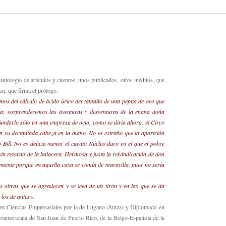
 antología de artículos y cuentos, unos publicados, otros inéditos, que
en, que firma el prólogo:
remos del cálculo de ácido úrico del tamaño de una pepita de oro que
la; sorprenderemos las aventuras y desventuras de la enana doña
nfundarlo sólo en una empresa de ocio, como se diría ahora, el Circo
on su decapitada cabeza en la mano. No es extraño que la aparición
lo Bill. No es delicia menor el cuento Núcleo duro en el que el pobre
sin retorno de la balacera. Hermosa y justa la reivindicación de don
lemente porque en aquella casa se comía de maravilla, pues no sería
s obras que se agradecen y se leen de un tirón y en las que se da
 los de antes».
n Ciencias Empresariales por la de Lugano (Suiza) y Diplomado en
eroamericana de San Juan de Puerto Rico, de la Belgo-Española de la