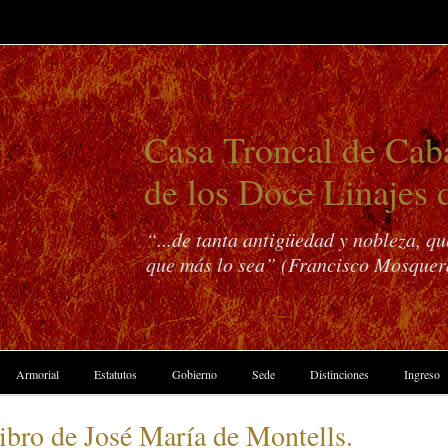
Casa Troncal de Caba
de los Doce Linajes 
“...de tanta antigüedad y nobleza, q
que más lo sea” (Francisco Mosquer
Armorial
Estatutos
Gobierno
Sede
Distinciones
Ingreso
ro de José María de Montells.