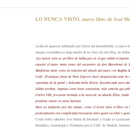
LO NUNCA VISTO, nuevo libro de José Mar
Acaba de aparecer publicado por Libros del Innombrable, el nuevo tr
aunque su temática se aleja mucho de los fines de este blog, no duda
«Lo nunca visto es un libro de hallazgos en el que saltan el ingeni
expulsó el autor tanto como del encuentro de don Bartolomé de 
Madeleine tanto como la relación del abuelo del autor con Buffalo B
Cody. El antiguo jinete de Pony Express huyó despavorido ante la 
repentina de la gentil y delicada doña Elvira, descabezada pero dama
Julián Arribas, ingenuo como buen comunista, más caniche que pitbul
Carlos VIII, frecuente invitado a la mesa de mi abuela Elisa, viud
prudente entrar en otras harinas.
Para no andarme por las ramas, como el lector tiene el libro en 
perfectamente esa complicidad necesaria entre quien escribió y quie
Como todos sabemos José María de Montells y Galán es Licenciado
Heráldica, Genealogía y Nobiliaria por el CSIC de Madrid, Numerari