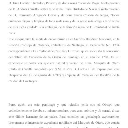
D. Juan Carrillo Hurtado y Peláez y de doña Ana Chacón de Rojas, Nieto paterno
de D. Andrés Carrillo Peláez y de doña Elvira Hurtado de Navas y nieto materno
de D. Fernando Aragonés Dezio y de doña Juana Chacón de Rojas, “todos
cristianos viejos y limpios de toda mala raza y de la gente más antigua y principal
de esta dicha ciudad”. Sin embargo, de la filiación regia de D. Cristóbal no había
nada.
Fue así que tuve la suerte de encontrarme en el Archivo Histórico Nacional, en la
Sección Consejo de Ordenes, Caballeros de Santiago, el Expediente No. 1734
correspondiente a D. Cristóbal de Castilla y Guzmán, quien solicitaba la concesión
del Título de Caballero de la Orden de Santiago en el año de 1702. En su
expediente se podía leer que era natural y vecino de Lima, Marqués de Otero
(título de Castilla concedido por S.M. el Rey D. Carlos II de España por Real
Despacho del 18 de agosto de 1692) y Capitán de Caballos del Batallón de la
Ciudad de Los Reyes.
Pero, quién era este personaje y qué relación tenía con el Obispo que
coincidentemente llevaba su mismo nombre; pues eran sobrino y tío carnal, al ser
este último hermano de su padre. Para entender su genealogía explicaremos
brevemente el interesante expediente nobiliario del Marqués de Otero, que consta