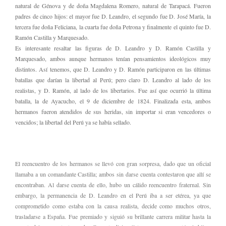
natural de Génova y de doña Magdalena Romero, natural de Tarapacá. Fueron
padres de cinco hijos: el mayor fue D. Leandro, el segundo fue D. José María, la
tercera fue doña Feliciana, la cuarta fue doña Petrona y finalmente el quinto fue D.
Ramón Castilla y Marquesado.
Es interesante resaltar las figuras de D. Leandro y D. Ramón Castilla y
Marquesado, ambos aunque hermanos tenían pensamientos ideológicos muy
distintos. Así tenemos, que D. Leandro y D. Ramón participaron en las últimas
batallas que darían la libertad al Perú; pero claro D. Leandro al lado de los
realistas, y D. Ramón, al lado de los libertarios. Fue así que ocurrió la última
batalla, la de Ayacucho, el 9 de diciembre de 1824. Finalizada esta, ambos
hermanos fueron atendidos de sus heridas, sin importar si eran vencedores o
vencidos; la libertad del Perú ya se había sellado.
El reencuentro de los hermanos se llevó con gran sorpresa, dado que un oficial
llamaba a un comandante Castilla; ambos sin darse cuenta contestaron que allí se
encontraban. Al darse cuenta de ello, hubo un cálido reencuentro fraternal. Sin
embargo, la permanencia de D. Leandro en el Perú iba a ser etérea, ya que
comprometido como estaba con la causa realista, decide como muchos otros,
trasladarse a España. Fue premiado y siguió su brillante carrera militar hasta la