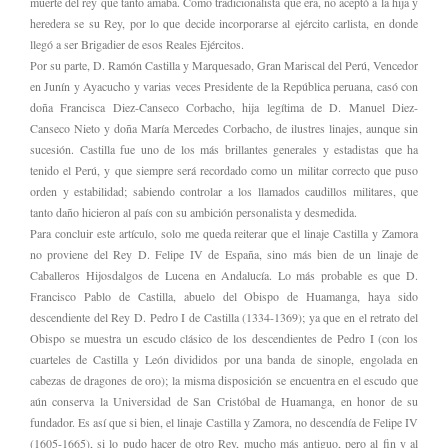
muerte del rey que tanto amaba. Como tradicionalista que era, no aceptó a la hija y
heredera se su Rey, por lo que decide incorporarse al ejército carlista, en donde
llegó a ser Brigadier de esos Reales Ejércitos.
Por su parte, D. Ramón Castilla y Marquesado, Gran Mariscal del Perú, Vencedor
en Junín y Ayacucho y varias veces Presidente de la República peruana, casó con
doña Francisca Diez-Canseco Corbacho, hija legítima de D. Manuel Diez-
Canseco Nieto y doña María Mercedes Corbacho, de ilustres linajes, aunque sin
sucesión. Castilla fue uno de los más brillantes generales y estadistas que ha
tenido el Perú, y que siempre será recordado como un militar correcto que puso
orden y estabilidad; sabiendo controlar a los llamados caudillos militares, que
tanto daño hicieron al país con su ambición personalista y desmedida.
Para concluir este artículo, solo me queda reiterar que el linaje Castilla y Zamora
no proviene del Rey D. Felipe IV de España, sino más bien de un linaje de
Caballeros Hijosdalgos de Lucena en Andalucía. Lo más probable es que D.
Francisco Pablo de Castilla, abuelo del Obispo de Huamanga, haya sido
descendiente del Rey D. Pedro I de Castilla (1334-1369); ya que en el retrato del
Obispo se muestra un escudo clásico de los descendientes de Pedro I (con los
cuarteles de Castilla y León divididos por una banda de sinople, engolada en
cabezas de dragones de oro); la misma disposición se encuentra en el escudo que
aún conserva la Universidad de San Cristóbal de Huamanga, en honor de su
fundador. Es así que si bien, el linaje Castilla y Zamora, no descendía de Felipe IV
(1605-1665), si lo pudo hacer de otro Rey, mucho más antiguo, pero al fin y al