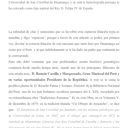
Universidad de San Cristóbal de Huamanga, y al cuál la historiografía peruana lo
ha colocado como hijo natural del Rey D. Felipe IV de España.
La infinidad de citas y menciones que se da sobre esta supuesta filiación regia es
inaudita; y digo “supuesta”, porque a través de este artículo se podrá, por primera
vez, develar la correcta filiación de este mecenas que tanto hizo por Huamanga así
como por el Perú, y al que indebidamente se le ha dado un padre que realmente no
le corresponde.
Para ello debo comentar que este problemático asunto histórico genealógico
comienza desde mucho tiempo atrás, siendo uno de los principales difusores de
esta errada tesis,
D. Ramón Castilla y Marquesado, Gran Mariscal del Perú y
en varias oportunidades Presidente de la República
. A este se le suma la
prolífica pluma de D. Ricardo Palma y Soriano, Director de la Biblioteca Nacional
del Perú, uno de los más brillantes escritores peruanos del S. XIX, recordado por
su extraordinaria obra “Tradiciones Peruanas”. Es en esta Obra, en su Volumen V,
de diciembre de 1879, en la tradición titulada “Un Obispo de Ayacucho”, se dice
que:
“El Seminario de San Cristóbal fue fundado, con los mismos privilegios que
la Universidad de Lima, en 1607, por el obispo que consagró en 1672 la
catedral de Huamanga. Llamose éste don Cristóbal de Castilla y Zamora, y fue
hijo natural del rey don Felipe IV. ¡No es poca honra para la Iglesia ayacuchana