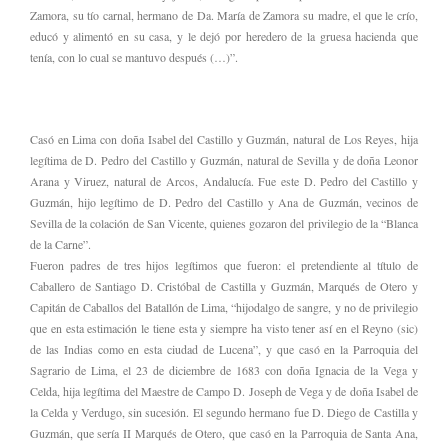
Zamora, su tío carnal, hermano de Da. María de Zamora su madre, el que le crío,
educó y alimentó en su casa, y le dejó por heredero de la gruesa hacienda que
tenía, con lo cual se mantuvo después (…)”.
Casó en Lima con doña Isabel del Castillo y Guzmán, natural de Los Reyes, hija
legítima de D. Pedro del Castillo y Guzmán, natural de Sevilla y de doña Leonor
Arana y Viruez, natural de Arcos, Andalucía. Fue este D. Pedro del Castillo y
Guzmán, hijo legítimo de D. Pedro del Castillo y Ana de Guzmán, vecinos de
Sevilla de la colación de San Vicente, quienes gozaron del privilegio de la “Blanca
de la Carne”.
Fueron padres de tres hijos legítimos que fueron: el pretendiente al título de
Caballero de Santiago D. Cristóbal de Castilla y Guzmán, Marqués de Otero y
Capitán de Caballos del Batallón de Lima, “hijodalgo de sangre, y no de privilegio
que en esta estimación le tiene esta y siempre ha visto tener así en el Reyno (sic)
de las Indias como en esta ciudad de Lucena”, y que casó en la Parroquia del
Sagrario de Lima, el 23 de diciembre de 1683 con doña Ignacia de la Vega y
Celda, hija legítima del Maestre de Campo D. Joseph de Vega y de doña Isabel de
la Celda y Verdugo, sin sucesión. El segundo hermano fue D. Diego de Castilla y
Guzmán, que sería II Marqués de Otero, que casó en la Parroquia de Santa Ana,