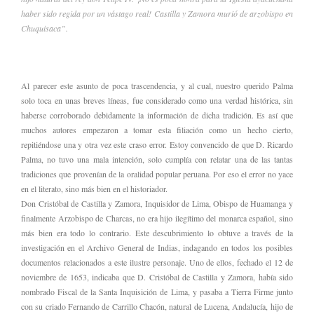
haber sido regida por un vástago real! Castilla y Zamora murió de arzobispo en
Chuquisaca”.
Al parecer este asunto de poca trascendencia, y al cual, nuestro querido Palma
solo toca en unas breves líneas, fue considerado como una verdad histórica, sin
haberse corroborado debidamente la información de dicha tradición. Es así que
muchos autores empezaron a tomar esta filiación como un hecho cierto,
repitiéndose una y otra vez este craso error. Estoy convencido de que D. Ricardo
Palma, no tuvo una mala intención, solo cumplía con relatar una de las tantas
tradiciones que provenían de la oralidad popular peruana. Por eso el error no yace
en el literato, sino más bien en el historiador.
Don Cristóbal de Castilla y Zamora, Inquisidor de Lima, Obispo de Huamanga y
finalmente Arzobispo de Charcas, no era hijo ilegítimo del monarca español, sino
más bien era todo lo contrario. Este descubrimiento lo obtuve a través de la
investigación en el Archivo General de Indias, indagando en todos los posibles
documentos relacionados a este ilustre personaje. Uno de ellos, fechado el 12 de
noviembre de 1653, indicaba que D. Cristóbal de Castilla y Zamora, había sido
nombrado Fiscal de la Santa Inquisición de Lima, y pasaba a Tierra Firme junto
con su criado Fernando de Carrillo Chacón, natural de Lucena, Andalucía, hijo de