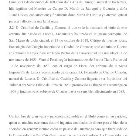
Lima, el 11 de diciembre de 1683 con doña Ana de Jáuregui, natural de los Reyes,
hija legítima del Maestre de Campo D. Martín de Jáuregui y Guzmán y doña
Juana Cívico, con sucesión; y finalmente doña María de Castilla y Guzmán, que al
parecer falleció durante la infancia.
3.2
. D. Cristóbal de Castilla y Zamora, al que se le ha dedicado el título de este
artículo, fue nacido en Lucena, Andalucía y bautizado en la iglesia parroquial de
San Mateo de dicha ciudad, el 13 de octubre de 1618. Clérigo de muchas luces,
fue colegial del Colegio Imperial de la Ciudad de Granada; optó el título de Doctor
en Cánones y Leyes para ser luego Rector de la Universidad de Granada el 11 de
noviembre de 1651. Vino al Perú, según informaciones de Paso a Tierra Firme del
12 de noviembre de 1653, con el cargo de Fiscal del Tribunal de la Santa
Inquisición de Lima y acompañado de su criado D. Fernando de Carrillo Chacón,
natural de Lucena. D. Cristóbal de Castilla y Zamora llegaría a ser Inquisidor del
Tribunal del Santo Oficio de Lima en 1659, promovido a Obispo de Huamanga en
1669 y finalmente Arzobispo de Charcas hasta su sensible fallecimiento en 1683.
Un hombre de gran valía y generosísimo, noble en el título como en su carácter,
quien en muchas ocasiones destinó ingentes cantidades de dinero para el bien de la
sociedad en general; incluso cedió su palacio de Huamanga para que fuera sede de
la Universidad de San Cristóbal que el mismo había fundado. La Universidad de