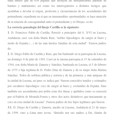
nada menos que de 638 páginas que incluyen las indispensables partidas de
bautizo y matrimonio; así como los interrogatorios a distintos testigos que
ayudaban a develar el origen, profesión y circunstancias de los ascendientes del
pretendiente; expediente en el que en innumerables oportunidades se hace mención
de la relación de consaguinidad entre el pretendiente y el Obispo, su tío.
La correcta genealogía del linaje Castilla es la siguiente:
1
. D. Francisco Pablo de Castilla, floreció a principios del S. XVI en Lucena,
Andalucía; casó con doña María Ruiz, “nobles hijosdalgos de sangre al fuero y
modo de España (…) de las más ilustres familias de esta ciudad”. Fueron padres
de:
2
. D. Diego Pablo de Castilla y Ruiz, que fue bautizado en la parroquia de Lucena,
un domingo 8 de julio de 1565. Casó en la misma parroquia el 15 de setiembre de
1594, con doña María de Zamora y Sánchez, bautizada en Lucena, el 5 de febrero
de 1575 e hija legítima de D. Pedro Díaz de Zamora y de su mujer doña Marina
Sánchez. Todos de nobleza pública y notoria y de las primeras y más antiguas de
la ciudad de Lucena, así pues se indica que “fueron conocidos tenidos y estimados
por cavalleros hijosdalgos (sic) de sangre al fuero y costumbre de España. Sino
también sus ascendientes por arriba estas dos líneas y apellidos como se conocerá
por el Padrón de Moneda Forera y otros dos actos distintivos que únicamente ay
(sic) en esta ciudad de Lucena”. Fueron padres de tres hijos legítimos que fueron:
3.1
. D. Diego de Castilla y Zamora, nacido en Lucena, Andalucía el 21 de mayo
de 1599, vino a Lima muy joven, “dirigido por sus padres a Dn. Simón de