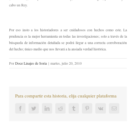
cabo un Rey.
Por eso insto a los historiadores a ser cuidadosos con hechos como este. La
prudencia es la mejor herramienta en todas las investigaciones; solo a través de la
búsqueda de información detallada se podrá llegar a una correcta corroboración
del hecho; único medio que nos llevará a la ansiada verdad histórica.
Por
Doce Linajes de Soria
|
martes, julio 20, 2010
Para compartir esta historia, elija cualquier plataforma
Facebook
Twitter
LinkedIn
Reddit
Tumblr
Pinterest
Vk
Correo
electrónic