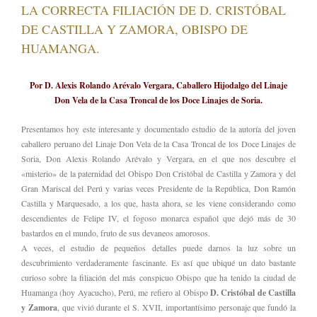
LA CORRECTA FILIACIÓN DE D. CRISTÓBAL
DE CASTILLA Y ZAMORA, OBISPO DE
HUAMANGA.
Por D. Alexis Rolando Arévalo Vergara, Caballero Hijodalgo del Linaje
Don Vela de la Casa Troncal de los Doce Linajes de Soria.
Presentamos hoy este interesante y documentado estudio de la autoría del joven
caballero peruano del Linaje Don Vela de la Casa Troncal de los Doce Linajes de
Soria, Don Alexis Rolando Arévalo y Vergara, en el que nos descubre el
«misterio» de la paternidad del Obispo Don Cristóbal de Castilla y Zamora y del
Gran Mariscal del Perú y varias veces Presidente de la República, Don Ramón
Castilla y Marquesado, a los que, hasta ahora, se les viene considerando como
descendientes de Felipe IV, el fogoso monarca español que dejó más de 30
bastardos en el mundo, fruto de sus devaneos amorosos.
A veces, el estudio de pequeños detalles puede darnos la luz sobre un
descubrimiento verdaderamente fascinante. Es así que ubiqué un dato bastante
curioso sobre la filiación del más conspicuo Obispo que ha tenido la ciudad de
Huamanga (hoy Ayacucho), Perú, me refiero al Obispo
D. Cristóbal de Castilla
y Zamora
, que vivió durante el S. XVII, importantísimo personaje que fundó la