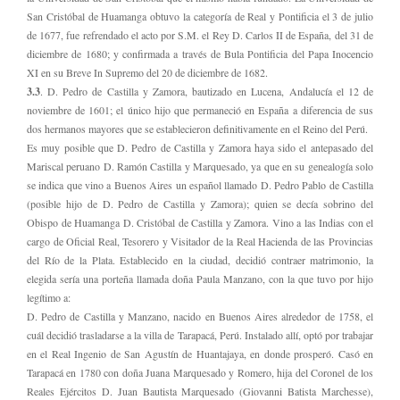
San Cristóbal de Huamanga obtuvo la categoría de Real y Pontificia el 3 de julio
de 1677, fue refrendado el acto por S.M. el Rey D. Carlos II de España, del 31 de
diciembre de 1680; y confirmada a través de Bula Pontificia del Papa Inocencio
XI en su Breve In Supremo del 20 de diciembre de 1682.
3.3
. D. Pedro de Castilla y Zamora, bautizado en Lucena, Andalucía el 12 de
noviembre de 1601; el único hijo que permaneció en España a diferencia de sus
dos hermanos mayores que se establecieron definitivamente en el Reino del Perú.
Es muy posible que D. Pedro de Castilla y Zamora haya sido el antepasado del
Mariscal peruano D. Ramón Castilla y Marquesado, ya que en su genealogía solo
se indica que vino a Buenos Aires un español llamado D. Pedro Pablo de Castilla
(posible hijo de D. Pedro de Castilla y Zamora); quien se decía sobrino del
Obispo de Huamanga D. Cristóbal de Castilla y Zamora. Vino a las Indias con el
cargo de Oficial Real, Tesorero y Visitador de la Real Hacienda de las Provincias
del Río de la Plata. Establecido en la ciudad, decidió contraer matrimonio, la
elegida sería una porteña llamada doña Paula Manzano, con la que tuvo por hijo
legítimo a:
D. Pedro de Castilla y Manzano, nacido en Buenos Aires alrededor de 1758, el
cuál decidió trasladarse a la villa de Tarapacá, Perú. Instalado allí, optó por trabajar
en el Real Ingenio de San Agustín de Huantajaya, en donde prosperó. Casó en
Tarapacá en 1780 con doña Juana Marquesado y Romero, hija del Coronel de los
Reales Ejércitos D. Juan Bautista Marquesado (Giovanni Batista Marchesse),