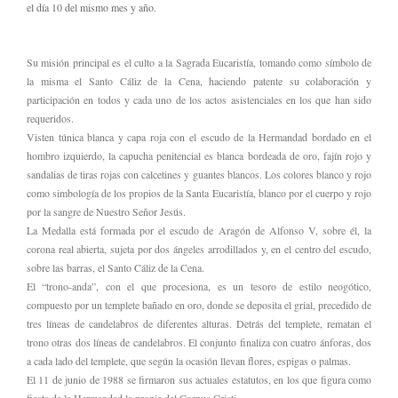
el día 10 del mismo mes y año.
Su misión principal es el culto a la Sagrada Eucaristía, tomando como símbolo de
la misma el Santo Cáliz de la Cena, haciendo patente su colaboración y
participación en todos y cada uno de los actos asistenciales en los que han sido
requeridos.
Visten túnica blanca y capa roja con el escudo de la Hermandad bordado en el
hombro izquierdo, la capucha penitencial es blanca bordeada de oro, fajín rojo y
sandalias de tiras rojas con calcetines y guantes blancos. Los colores blanco y rojo
como simbología de los propios de la Santa Eucaristía, blanco por el cuerpo y rojo
por la sangre de Nuestro Señor Jesús.
La Medalla está formada por el escudo de Aragón de Alfonso V, sobre él, la
corona real abierta, sujeta por dos ángeles arrodillados y, en el centro del escudo,
sobre las barras, el Santo Cáliz de la Cena.
El “trono-anda”, con el que procesiona, es un tesoro de estilo neogótico,
compuesto por un templete bañado en oro, donde se deposita el grial, precedido de
tres líneas de candelabros de diferentes alturas. Detrás del templete, rematan el
trono otras dos líneas de candelabros. El conjunto finaliza con cuatro ánforas, dos
a cada lado del templete, que según la ocasión llevan flores, espigas o palmas.
El 11 de junio de 1988 se firmaron sus actuales estatutos, en los que figura como