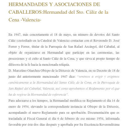
HERMANDADES Y ASOCIACIONES DE
CABALLEROS:Hermandad del Sto. Cáliz de la
Cena -Valencia-
En 1947, más concretamente el 18 de mayo, un número de devotos del Santo
Cáliz (custodiado en la Catedral de Valencia) contactan con el Reverendo D. José
Ferrer y Ferrer, titular de la Parroquia de San Rafael Arcángel, del Cabañal, al
objeto de organizarse en Hermandad que participe en las ceremonias, las
procesiones y el culto al Santo Cáliz de la Cena, y que sirva al propio tiempo de
difusora de la fe hacia la mencionada reliquia.
D. Marcelino Olaechea Obispo de la Diócesis de Valencia, en su Decreto de 18 de
junio del anteriormente mencionado 1947 dice:
“venimos a erigir y erigimos
canónicamente a la Hermandad del Santo Cáliz de la Cena, en la Parroquia de
San Rafael del Cabañal, Valencia, así como aprobamos el Reglamento por el que
ha de regirse la Hermandad de referencia”.
Para adecuarse a los tiempos, la Hermandad modifica su Reglamento el día 14 de
enero de 1954, elevando la correspondiente instancia al Obispo de la Diócesis,
acompañando el nuevo Reglamento para su aprobación. Documentación que es
trasladada al Fiscal General el día 6 de febrero de ese mismo 1954, informada
favorable por éste dos días después y aprobada por Su Excelencia Reverendísima