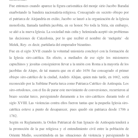
Fue entonces cuando aparece la figura carismática del monje sirio Jacobo Baradai
enarbolando la bandera nacionalista-religiosa. Consagrado en secreto obispo por
el patriarca de Alejandría en exilio, Jacobo se lanzó a la organización de la Iglesia
monofisita, llamada también jacobita, en su honor. No toda la Siria, sin embargo,
se alió a la nueva Iglesia. La sociedad más culta y helenizada aceptó sin problemas
las decisiones de Calcedonia, por lo que recibió el nombre de ‘melquita’ -de
Melek, Rey- es decir, partidaria del emperador bizantino.
Fue en el siglo XVII cuando la voluntad unionista concluyó con la formación de
la Iglesia siro-católica. En efecto, a mediados de ese siglo los misioneros
capuchinos y jesuitas consiguieron llevar a la unión con Roma a la mayoría de los
jacobitas de Alepo, de tal manera que en el año 1656 fue consagrado el primer
obispo siro-católico de la ciudad, Andrés Ahijan, quien más tarde, en 1662, sería
reconocido por la Sublime Puerta turca como Patriarca Católico de Antioquia. Los
siro-ortodoxos, con el fin de parar este movimiento de conversiones, recurrieron al
brazo secular turco, persiguiendo duramente a los siro-católicos durante todo el
siglo XVIII. Las violencias contra ellos fueron tantas que la pequeña Iglesia siro-
católica estuve a punto de desaparecer, pues quedó sin patriarca desde 1706 a
1782.
Según su Reglamento, la Orden Patriarcal de San Ignacio de Antioquía tenderá a
la promoción de la paz religiosa y el entendimiento civil entre la población de
Oriente Medio, socorriéndola en las situaciones de violencia y persiguiendo la