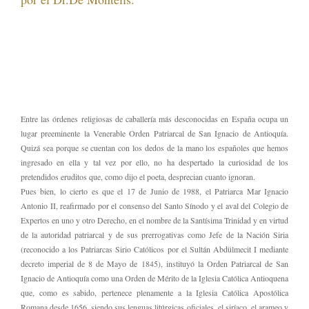
Entre las órdenes religiosas de caballería más desconocidas en España ocupa un
lugar preeminente la Venerable Orden Patriarcal de San Ignacio de Antioquía.
Quizá sea porque se cuentan con los dedos de la mano los españoles que hemos
ingresado en ella y tal vez por ello, no ha despertado la curiosidad de los
pretendidos eruditos que, como dijo el poeta, desprecian cuanto ignoran.
Pues bien, lo cierto es que el 17 de Junio de 1988, el Patriarca Mar Ignacio
Antonio II, reafirmado por el consenso del Santo Sínodo y el aval del Colegio de
Expertos en uno y otro Derecho, en el nombre de la Santísima Trinidad y en virtud
de la autoridad patriarcal y de sus prerrogativas como Jefe de la Nación Siria
(reconocido a los Patriarcas Sirio Católicos por el Sultán Abdülmecit I mediante
decreto imperial de 8 de Mayo de 1845), instituyó la Orden Patriarcal de San
Ignacio de Antioquía como una Orden de Mérito de la Iglesia Católica Antioquena
que, como es sabido, pertenece plenamente a la Iglesia Católica Apostólica
Romana desde 1656, siendo sus lenguas litúrgicas oficiales, el siríaco, el arameo y