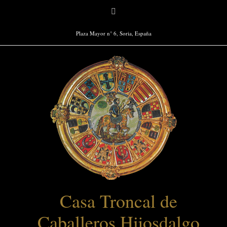
Saltar
Facebook
al
contenido
Plaza Mayor n° 6, Soria, España
Casa Troncal de
Caballeros Hijosdalgo