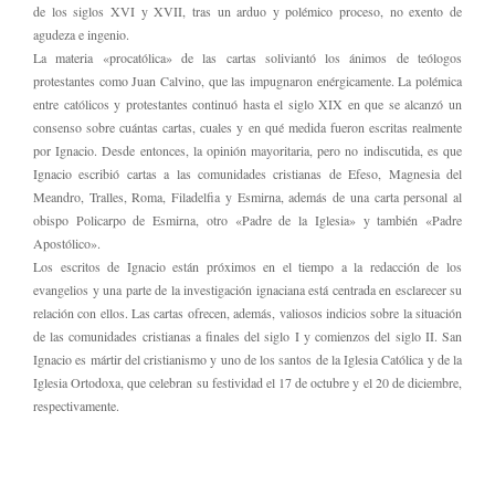
de los siglos XVI y XVII, tras un arduo y polémico proceso, no exento de
agudeza e ingenio.
La materia «procatólica» de las cartas soliviantó los ánimos de teólogos
protestantes como Juan Calvino, que las impugnaron enérgicamente. La polémica
entre católicos y protestantes continuó hasta el siglo XIX en que se alcanzó un
consenso sobre cuántas cartas, cuales y en qué medida fueron escritas realmente
por Ignacio. Desde entonces, la opinión mayoritaria, pero no indiscutida, es que
Ignacio escribió cartas a las comunidades cristianas de Efeso, Magnesia del
Meandro, Tralles, Roma, Filadelfia y Esmirna, además de una carta personal al
obispo Policarpo de Esmirna, otro «Padre de la Iglesia» y también «Padre
Apostólico».
Los escritos de Ignacio están próximos en el tiempo a la redacción de los
evangelios y una parte de la investigación ignaciana está centrada en esclarecer su
relación con ellos. Las cartas ofrecen, además, valiosos indicios sobre la situación
de las comunidades cristianas a finales del siglo I y comienzos del siglo II. San
Ignacio es mártir del cristianismo y uno de los santos de la Iglesia Católica y de la
Iglesia Ortodoxa, que celebran su festividad el 17 de octubre y el 20 de diciembre,
respectivamente.