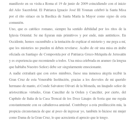
manifiesto en su visita a Roma el 19 de junio de 2009 coincidiendo con el inicio
del Año Sacerdotal. El Patriarca Ignacio José III Younan celebró la Santa Misa
por el rito siriaco en la Basílica de Santa María la Mayor como signo de esta
comunión.
Uno, que es católico romano, siempre ha sentido debilidad por los ritos de la
Iglesia Oriental. Se me figuran más primitivos y por ende, más auténticos. En
Occidente, hemos sucumbido a la tentación de explicar el misterio y me pega a mí,
que los misterios no pueden ni deben revelarse. Acabo de oír una misa en árabe
oficiada en Santiago de Compostela por el Patriarca Greco-Melquita de Jerusalén
y es experiencia que recomiendo a todos. Una misa celebrada en arameo (la lengua
que hablaba Nuestro Señor) debe ser singularmente emocionante.
A nadie
extrañará que con estos mimbres, fuese una inmensa alegría recibir la
Gran Cruz de esta Venerable Institución, gracias a los desvelos de mi querido
hermano de manto, el Conde Salvatore Olivari de la Moneda, un linajudo señor de
aristocráticas virtudes, Gran Canciller de la Orden y Canciller, por cierto, del
Capítulo de Italia de la Casa Troncal de los Doce Linajes de Soria que me regala
constantemente con su caballerosa amistad. Contribuye a esta predilección mía, la
propicia circunstancia de que al poco de ingresar yo, también lo hiciese mi mujer
como Dama de la Gran Cruz, lo que acrecienta el aprecio que le tengo.