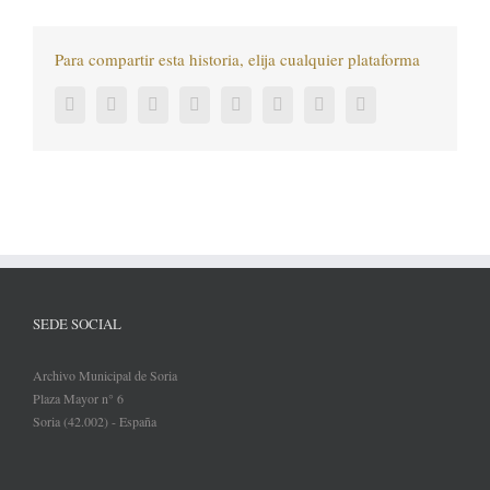
Para compartir esta historia, elija cualquier plataforma
Facebook
Twitter
LinkedIn
Reddit
Tumblr
Pinterest
Vk
Correo
electrónico
SEDE SOCIAL
Archivo Municipal de Soria
Plaza Mayor n° 6
Soria (42.002) - España