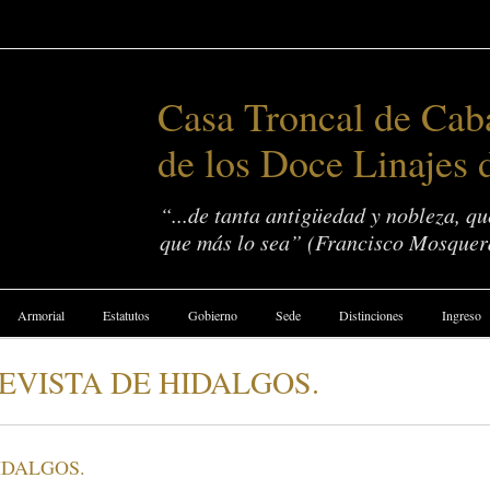
Casa Troncal de Caba
de los Doce Linajes 
“...de tanta antigüedad y nobleza, q
que más lo sea” (Francisco Mosquer
Armorial
Estatutos
Gobierno
Sede
Distinciones
Ingreso
EVISTA DE HIDALGOS.
IDALGOS.