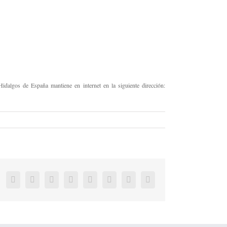
idalgos de España mantiene en internet en la siguiente dirección:
Facebook
Twitter
LinkedIn
Reddit
Tumblr
Pinterest
Vk
Correo
electrónico