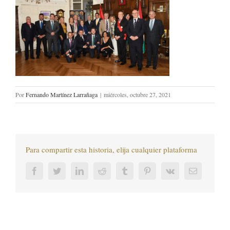
Por
Fernando Martínez Larrañaga
|
miércoles, octubre 27, 2021
Para compartir esta historia, elija cualquier plataforma
Facebook
Twitter
LinkedIn
Reddit
Tumblr
Pinterest
Vk
Correo
electrónic